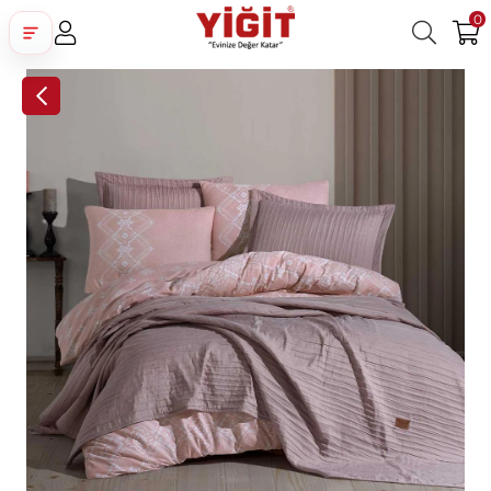
0
Üye Girişi
Üye Ol
Facebook İle Bağlan
Google İle Bağlan