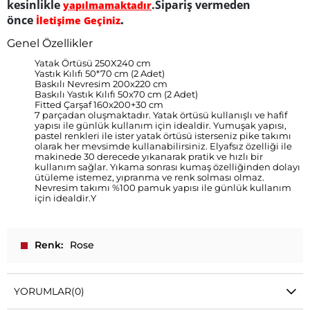
kesinlikle
.Sipariş vermeden
yapılmamaktadır
önce
.
İletişime Geçiniz
Genel Özellikler
Yatak Örtüsü 250X240 cm
Yastık Kılıfı 50*70 cm (2 Adet)
Baskılı Nevresim 200x220 cm
Baskılı Yastık Kılıfı 50x70 cm (2 Adet)
Fitted Çarşaf 160x200+30 cm
7 parçadan oluşmaktadır. Yatak örtüsü kullanışlı ve hafif
yapısı ile günlük kullanım için idealdir. Yumuşak yapısı,
pastel renkleri ile ister yatak örtüsü isterseniz pike takımı
olarak her mevsimde kullanabilirsiniz. Elyafsız özelliği ile
makinede 30 derecede yıkanarak pratik ve hızlı bir
kullanım sağlar. Yıkama sonrası kumaş özelliğinden dolayı
ütüleme istemez, yıpranma ve renk solması olmaz.
Nevresim takımı %100 pamuk yapısı ile günlük kullanım
için idealdir.Y
Renk
Rose
YORUMLAR
(0)