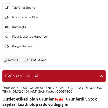
Telefonla Sipariş
İstek Listeme Ekle
Karşılaştır
Fiyat Düşünce Haber Ver
Kargo Bedava
TAVSIYE ET
YORUM YAZ
ÜRÜN ÖZELLIKLERI
Ürün Adı :
ELART YATAK SETİ NEVRESİMLİ CALISTA GÜLKURUSU
TEK K. 01.02.01.01.141.11
Stok Kodu :
Ç0057300
Outlet etiketi olan ürünler
ürünlerdir. Stok
teşhir
sayıları kısıtlı olup iade ve değişim