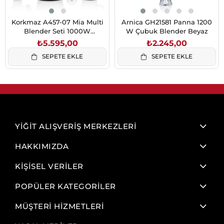
Korkmaz A457-07 Mia Multi
Arnica GH21581 Panna 1200
Blender Seti 1000W
W Çubuk Blender Beyaz
Cosmica/Krom
₺5.595,00
₺2.245,00
SEPETE EKLE
SEPETE EKLE
YİĞİT ALIŞVERİŞ MERKEZLERİ
HAKKIMIZDA
KİŞİSEL VERİLER
POPÜLER KATEGORİLER
MÜŞTERİ HİZMETLERİ