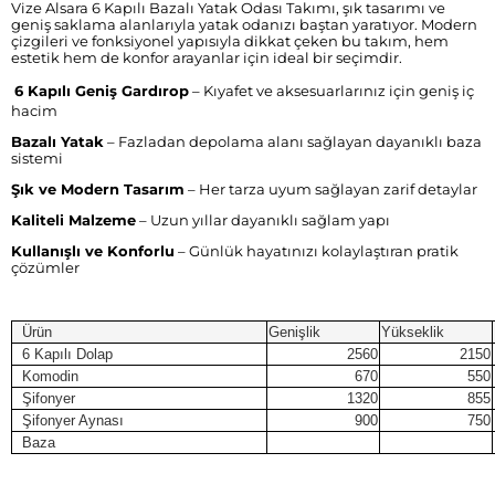
Vize Alsara 6 Kapılı Bazalı Yatak Odası Takımı, şık tasarımı ve
geniş saklama alanlarıyla yatak odanızı baştan yaratıyor. Modern
çizgileri ve fonksiyonel yapısıyla dikkat çeken bu takım, hem
estetik hem de konfor arayanlar için ideal bir seçimdir.
6 Kapılı Geniş Gardırop
– Kıyafet ve aksesuarlarınız için geniş iç
hacim
Bazalı Yatak
– Fazladan depolama alanı sağlayan dayanıklı baza
sistemi
Şık ve Modern Tasarım
– Her tarza uyum sağlayan zarif detaylar
Kaliteli Malzeme
– Uzun yıllar dayanıklı sağlam yapı
Kullanışlı ve Konforlu
– Günlük hayatınızı kolaylaştıran pratik
çözümler
Ürün
Genişlik
Yükseklik
6 Kapılı Dolap
2560
2150
Komodin
670
550
Şifonyer
1320
855
Şifonyer Aynası
900
750
Baza