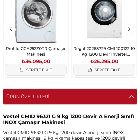
Profilo CGA252Z0TR Çamaşır
Regal 20268729 CMI 100122 10
Makinesi
Kg 1200 Devir İnverter
Çamaşır Makinesi
₺36.095,00
₺25.295,00
SEPETE EKLE
SEPETE EKLE
ÜRÜN ÖZELLIKLERI
Vestel CMID 96321 G 9 kg 1200 Devir A Enerji Sınıfı
İNOX Çamaşır Makinesi
Vestel CMID 96321 G 9 kg 1200 devir A enerji sınıfı İNOX
çamaşır makinesi, 9 kg yıkama kapasitesi ve 1200 devirli