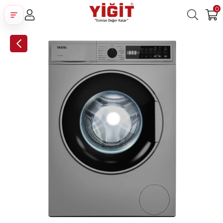
0
Üye Girişi
Üye Ol
Facebook İle Bağlan
Google İle Bağlan