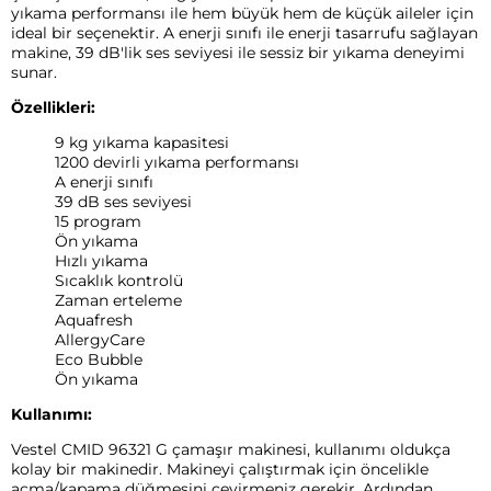
yıkama performansı ile hem büyük hem de küçük aileler için
ideal bir seçenektir. A enerji sınıfı ile enerji tasarrufu sağlayan
makine, 39 dB'lik ses seviyesi ile sessiz bir yıkama deneyimi
sunar.
Özellikleri:
9 kg yıkama kapasitesi
1200 devirli yıkama performansı
A enerji sınıfı
39 dB ses seviyesi
15 program
Ön yıkama
Hızlı yıkama
Sıcaklık kontrolü
Zaman erteleme
Aquafresh
AllergyCare
Eco Bubble
Ön yıkama
Kullanımı:
Vestel CMID 96321 G çamaşır makinesi, kullanımı oldukça
kolay bir makinedir. Makineyi çalıştırmak için öncelikle
açma/kapama düğmesini çevirmeniz gerekir. Ardından,