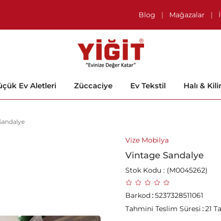
Blog
|
Mağazalar
|
çük Ev Aletleri
Züccaciye
Ev Tekstil
Halı & Kil
Sandalye
Vize Mobilya
Vintage Sandalye
Stok Kodu
(M0045262)
Barkod
:
5237328511061
Tahmini Teslim Süresi
:
21 T