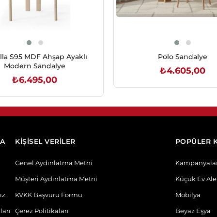
lla S95 MDF Ahşap Ayaklı
Polo Sandalye
Modern Sandalye
₺4.605,00
₺6.495,00
SEPETE EKLE
SEPETE EKLE
DA
KİŞİSEL VERİLER
POPÜLER 
Genel Aydınlatma Metni
Kampanyala
Müşteri Aydınlatma Metni
Küçük Ev Alet
ız
KVKK Başvuru Formu
Mobilya
ları
Çerez Politikaları
Beyaz Eşya