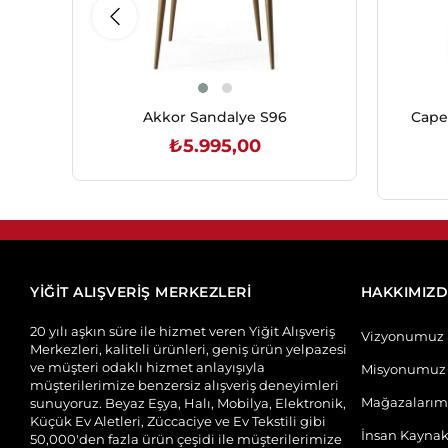
Akkor Sandalye S96
Cape
₺5.995,00
SEPETE EKLE
YİĞİT ALIŞVERİŞ MERKEZLERİ
HAKKIMIZ
20 yılı aşkın süre ile hizmet veren Yiğit Alışveriş
Vizyonumuz
Merkezleri, kaliteli ürünleri, geniş ürün yelpazesi
ve müşteri odaklı hizmet anlayışıyla
Misyonumuz
müşterilerimize benzersiz alışveriş deneyimleri
Mağazalarım
sunuyoruz. Beyaz Eşya, Halı, Mobilya, Elektronik,
Küçük Ev Aletleri, Züccaciye ve Ev Tekstili gibi
İnsan Kaynak
50,000'den fazla ürün çeşidi ile müşterilerimize