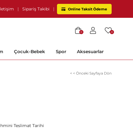
İletişim
|
Sipariş Takibi
|
Online Taksit Ödeme
0
0
im
Çocuk-Bebek
Spor
Aksesuarlar
< < Önceki Sayfaya Dön
ahmini Teslimat Tarihi