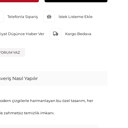
Telefonla Sipariş
İstek Listeme Ekle
Fiyat Düşünce Haber Ver
Kargo Bedava
YORUM YAZ
veriş Nasıl Yapılır
 modern çizgilerle harmanlayan bu özel tasarım, her
de zahmetsiz temizlik imkanı.