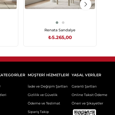
Renata Sandalye
₺5.265,00
SEPETE EKLE
KATEGORİLER
MÜŞTERİ HİZMETLERİ
YASAL VERİLER
r
İade ve Değişim Şartları
Garanti Şartları
leri
Gizlilik ve Güvelik
Online Taksit Ödeme
Ödeme ve Teslimat
Öneri ve Şikayetler
Sipariş Takip