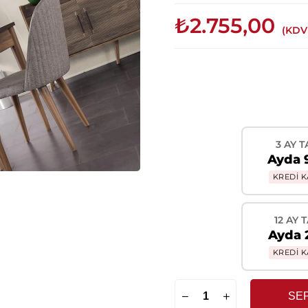
₺2.755,00
(KDV
3 AY T
Ayda 
KREDİ K
12 AY 
Ayda 
KREDİ K