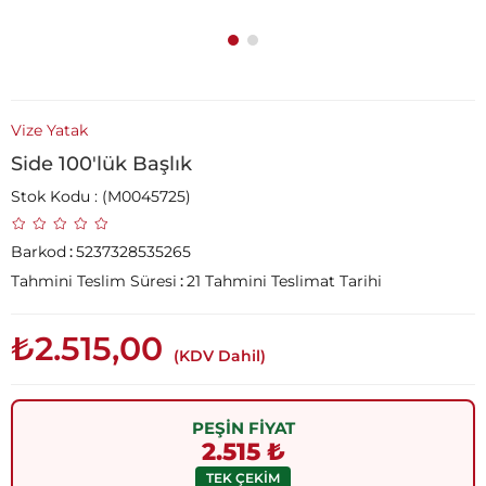
Vize Yatak
Side 100'lük Başlık
Stok Kodu
(M0045725)
Barkod
:
5237328535265
Tahmini Teslim Süresi
:
21 Tahmini Teslimat Tarihi
₺2.515,00
(KDV Dahil)
PEŞİN FİYAT
2.515 ₺
TEK ÇEKİM