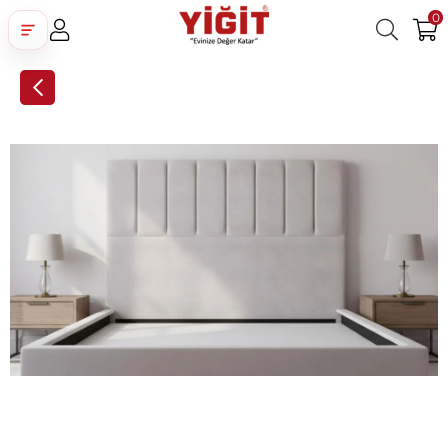
0
Üye Girişi
Üye Ol
Facebook İle Bağlan
Google İle Bağlan