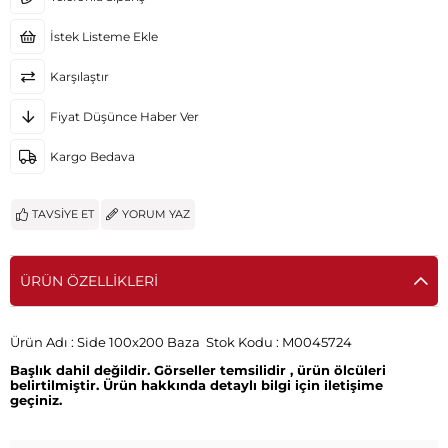
İstek Listeme Ekle
Karşılaştır
Fiyat Düşünce Haber Ver
Kargo Bedava
TAVSIYE ET
YORUM YAZ
ÜRÜN ÖZELLIKLERI
Ürün Adı : Side 100x200 Baza Stok Kodu : M0045724
Başlık dahil değildir. Görseller temsilidir , ürün ölcüleri
belirtilmiştir. Ürün hakkında detaylı bilgi için iletişime
geçiniz.