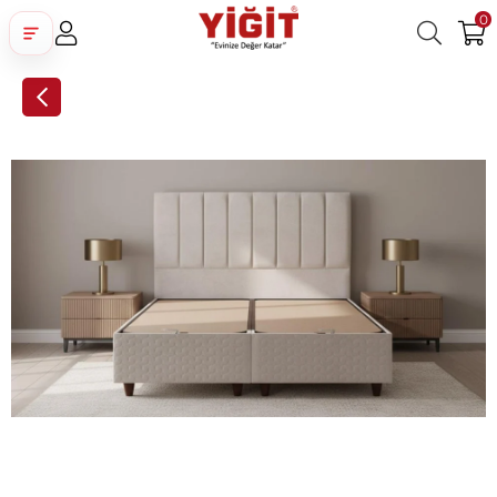
0
Üye Girişi
Üye Ol
Facebook İle Bağlan
Google İle Bağlan