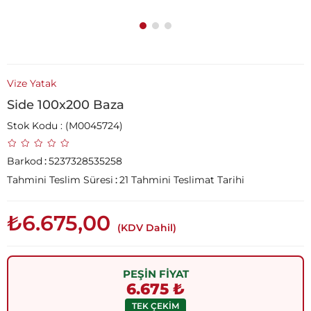
Vize Yatak
Side 100x200 Baza
Stok Kodu
(M0045724)
Barkod
:
5237328535258
Tahmini Teslim Süresi
:
21 Tahmini Teslimat Tarihi
₺6.675,00
(KDV Dahil)
PEŞİN FİYAT
6.675 ₺
TEK ÇEKİM