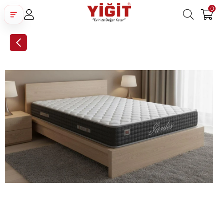
0
Üye Girişi
Üye Ol
Facebook İle Bağlan
Google İle Bağlan