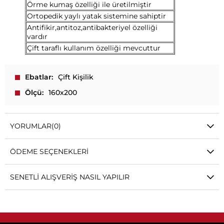
Örme kumaş özelliği ile üretilmiştir
Ortopedik yaylı yatak sistemine sahiptir
Antifikir,antitoz,antibakteriyel özelliği
vardır
Çift taraflı kullanım özelliği mevcuttur
Ebatlar
Çift Kişilik
Ölçü
160x200
YORUMLAR
(0)
ÖDEME SEÇENEKLERI
SENETLI ALIŞVERIŞ NASIL YAPILIR