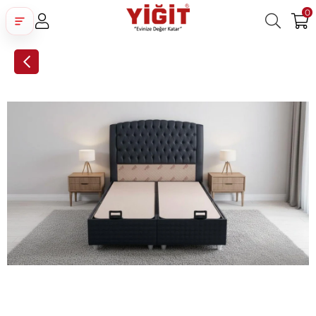
0
Üye Girişi
Üye Ol
Facebook İle Bağlan
Google İle Bağlan