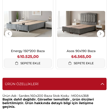
Energy 150*200 Baza
Asos 90x190 Baza
₺10.525,00
₺6.565,00
SEPETE EKLE
SEPETE EKLE
ÜRÜN ÖZELLIKLERI
Ürün Adı :
Sardes 160x200 Baza
Stok Kodu :
M0044368
Başlık dahil değildir. Görseller temsilidir , ürün ölcüleri
belirtilmiştir. Ürün hakkında detaylı bilgi için iletişime
geçiniz.