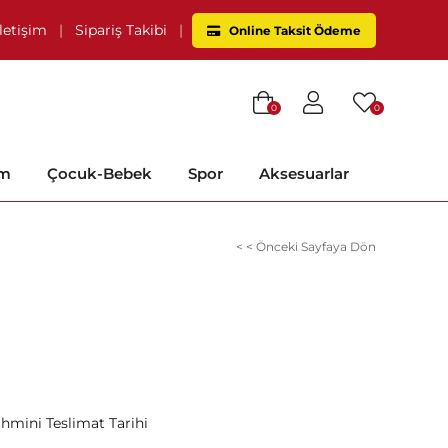
İletişim
|
Sipariş Takibi
|
Online Taksit Ödeme
0
0
im
Çocuk-Bebek
Spor
Aksesuarlar
< < Önceki Sayfaya Dön
ahmini Teslimat Tarihi