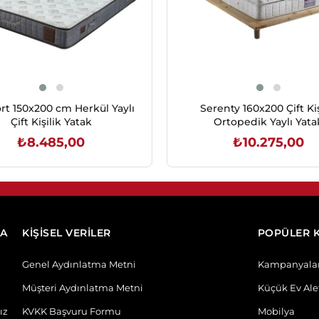
t 150x200 cm Herkül Yaylı
Serenty 160x200 Çift Kiş
Çift Kişilik Yatak
Ortopedik Yaylı Yata
₺8.485,00
₺10.275,00
SEPETE EKLE
SEPETE EKLE
DA
KİŞİSEL VERİLER
POPÜLER 
Genel Aydınlatma Metni
Kampanyala
Müşteri Aydınlatma Metni
Küçük Ev Alet
ız
KVKK Başvuru Formu
Mobilya