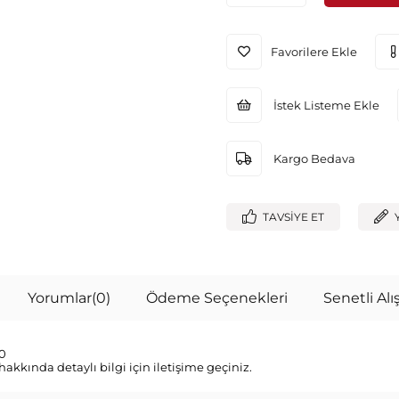
Favorilere Ekle
İstek Listeme Ekle
Kargo Bedava
TAVSIYE ET
Yorumlar
(0)
Ödeme Seçenekleri
Senetli Alış
0
 hakkında detaylı bilgi için iletişime geçiniz.