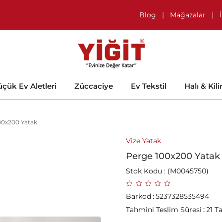
Blog
|
Mağazalar
|
çük Ev Aletleri
Züccaciye
Ev Tekstil
Halı & Kil
00x200 Yatak
Vize Yatak
Perge 100x200 Yatak
Stok Kodu
(M0045750)
Barkod
:
5237328535494
Tahmini Teslim Süresi
:
21 T