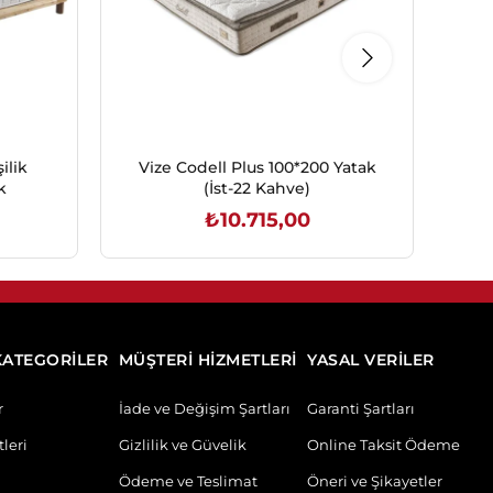
ilik
Vize Codell Plus 100*200 Yatak
Woo
k
(İst-22 Kahve)
₺10.715,00
SEPETE EKLE
KATEGORİLER
MÜŞTERİ HİZMETLERİ
YASAL VERİLER
r
İade ve Değişim Şartları
Garanti Şartları
leri
Gizlilik ve Güvelik
Online Taksit Ödeme
Ödeme ve Teslimat
Öneri ve Şikayetler