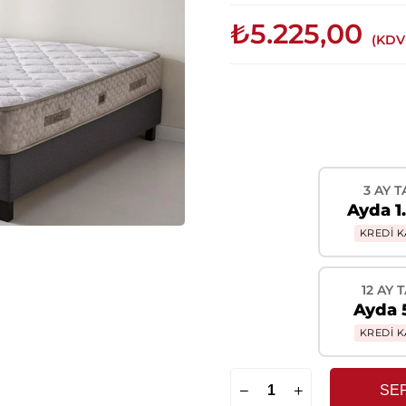
₺5.225,00
(KDV
3 AY T
Ayda 1
KREDİ K
12 AY 
Ayda 
KREDİ K