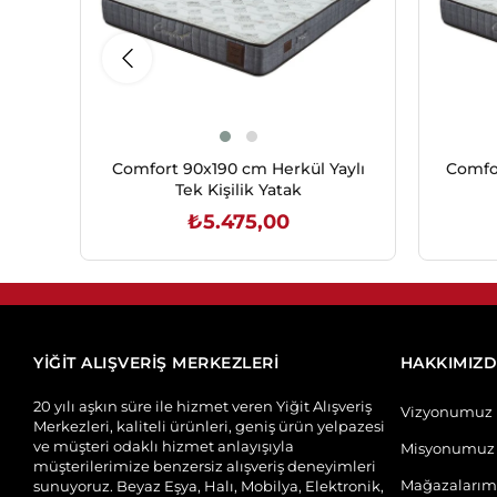
Comfort 90x190 cm Herkül Yaylı
Comfor
Tek Kişilik Yatak
₺5.475,00
SEPETE EKLE
YİĞİT ALIŞVERİŞ MERKEZLERİ
HAKKIMIZ
20 yılı aşkın süre ile hizmet veren Yiğit Alışveriş
Vizyonumuz
Merkezleri, kaliteli ürünleri, geniş ürün yelpazesi
ve müşteri odaklı hizmet anlayışıyla
Misyonumuz
müşterilerimize benzersiz alışveriş deneyimleri
Mağazalarım
sunuyoruz. Beyaz Eşya, Halı, Mobilya, Elektronik,