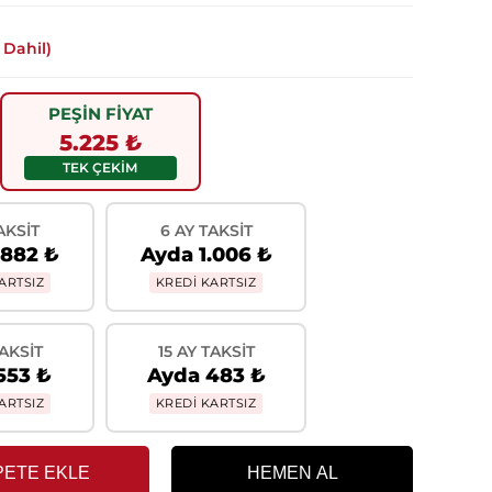
 Dahil)
PEŞİN FİYAT
5.225 ₺
TEK ÇEKİM
AKSIT
6 AY TAKSIT
.882 ₺
Ayda 1.006 ₺
ARTSIZ
KREDİ KARTSIZ
TAKSIT
15 AY TAKSIT
553 ₺
Ayda 483 ₺
ARTSIZ
KREDİ KARTSIZ