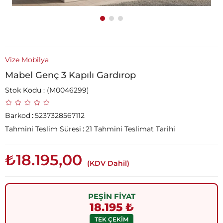
Vize Mobilya
Mabel Genç 3 Kapılı Gardırop
Stok Kodu
(M0046299)
Barkod
:
5237328567112
Tahmini Teslim Süresi
:
21 Tahmini Teslimat Tarihi
₺18.195,00
(KDV Dahil)
PEŞİN FİYAT
18.195 ₺
TEK ÇEKİM