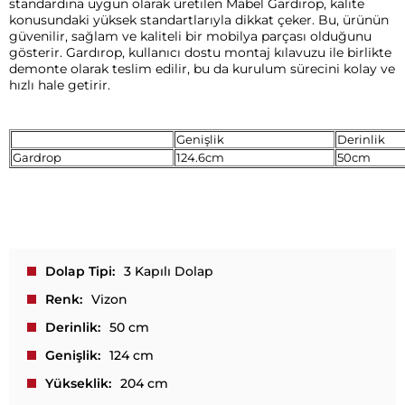
standardına uygun olarak üretilen Mabel Gardırop, kalite
konusundaki yüksek standartlarıyla dikkat çeker. Bu, ürünün
güvenilir, sağlam ve kaliteli bir mobilya parçası olduğunu
gösterir. Gardırop, kullanıcı dostu montaj kılavuzu ile birlikte
demonte olarak teslim edilir, bu da kurulum sürecini kolay ve
hızlı hale getirir.
Genişlik
Derinlik
Gardrop
124.6cm
50cm
Dolap Tipi
3 Kapılı Dolap
Renk
Vizon
Derinlik
50 cm
Genişlik
124 cm
Yükseklik
204 cm