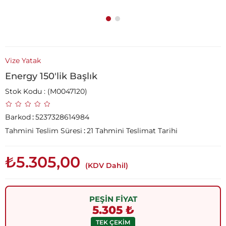
Vize Yatak
Energy 150'lik Başlık
Stok Kodu
(M0047120)
Barkod
:
5237328614984
Tahmini Teslim Süresi
:
21 Tahmini Teslimat Tarihi
₺5.305,00
(KDV Dahil)
PEŞİN FİYAT
5.305 ₺
TEK ÇEKİM