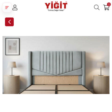
0
Üye Girişi
Üye Ol
Facebook İle Bağlan
Google İle Bağlan