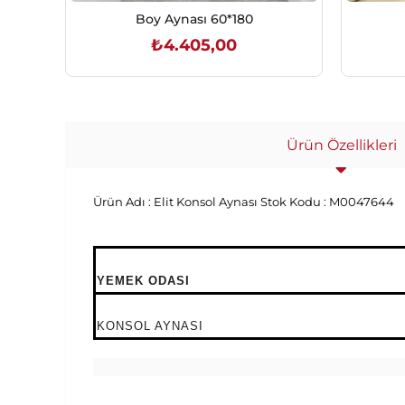
Boy Aynası 60*180
₺4.405,00
SEPETE EKLE
Ürün Özellikleri
Ürün Adı :
Elit Konsol Aynası
Stok Kodu :
M0047644
YEMEK ODASI
KONSOL AYNASI