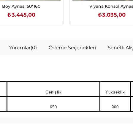
Boy Aynası 50*160
Viyana Konsol Aynas
₺3.445,00
₺3.035,00
SEPETE EKLE
SEPETE EKLE
Yorumlar
(0)
Ödeme Seçenekleri
Senetli Alış
Genişlik
Yükseklik
650
900