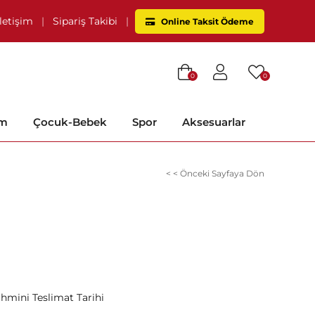
İletişim
|
Sipariş Takibi
|
Online Taksit Ödeme
0
0
im
Çocuk-Bebek
Spor
Aksesuarlar
< < Önceki Sayfaya Dön
ahmini Teslimat Tarihi