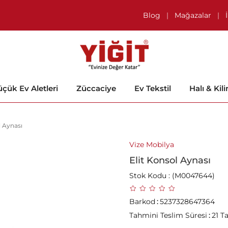
Blog
|
Mağazalar
|
çük Ev Aletleri
Züccaciye
Ev Tekstil
Halı & Kil
l Aynası
Vize Mobilya
Elit Konsol Aynası
Stok Kodu
(M0047644)
Barkod
:
5237328647364
Tahmini Teslim Süresi
:
21 T