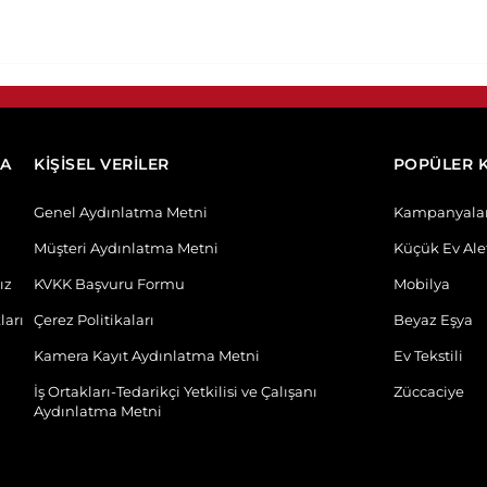
DA
KİŞİSEL VERİLER
POPÜLER 
Genel Aydınlatma Metni
Kampanyala
Müşteri Aydınlatma Metni
Küçük Ev Alet
ız
KVKK Başvuru Formu
Mobilya
ları
Çerez Politikaları
Beyaz Eşya
Kamera Kayıt Aydınlatma Metni
Ev Tekstili
İş Ortakları-Tedarikçi Yetkilisi ve Çalışanı
Züccaciye
Aydınlatma Metni