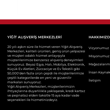
YİĞİT ALIŞVERİŞ MERKEZLERİ
HAKKIMIZ
20 yılı aşkın süre ile hizmet veren Yiğit Alışveriş
Vizyonumuz
Merkezleri, kaliteli ürünleri, geniş ürün yelpazesi
ve müşteri odaklı hizmet anlayışıyla
Misyonumuz
müşterilerimize benzersiz alışveriş deneyimleri
Mağazalarım
sunuyoruz. Beyaz Eşya, Halı, Mobilya, Elektronik,
Küçük Ev Aletleri, Züccaciye ve Ev Tekstili gibi
İnsan Kaynak
50,000'den fazla ürün çeşidi ile müşterilerimize
çeşitli kategorilerde en yeni ve güvenilir
İletişim
markaları sunuyoruz.
Yiğit Alışveriş Merkezleri, müşterilerimizin
ihtiyaçlarına duyarlılıkla yaklaşarak, kredi kartsız
ve peşinatsız elden taksitle 15 aya kadar vade
seçenekleri ile hizmetinizdeyiz.