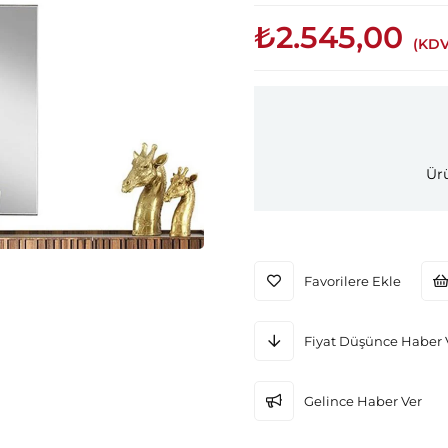
₺2.545,00
(KDV
Ürü
Favorilere Ekle
Fiyat Düşünce Haber 
Gelince Haber Ver