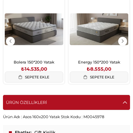
Bolera 150*200 Yatak
Energy 150*200 Yatak
₺14.535,00
₺8.555,00
SEPETE EKLE
SEPETE EKLE
ÜRÜN ÖZELLIKLERI
Ürün Adı :
Asos 160x200 Yatak
Stok Kodu :
M0045978
Ebatlar
Çift Kişilik