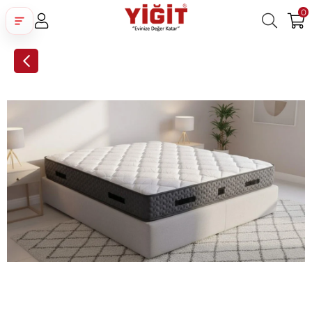
0
Üye Girişi
Üye Ol
Facebook İle Bağlan
Google İle Bağlan