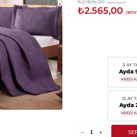
₺2.905,00
(KDV Dahil)
₺2.565,00
(KDV 
3 AY T
Ayda 
KREDİ K
12 AY 
Ayda 
KREDİ K