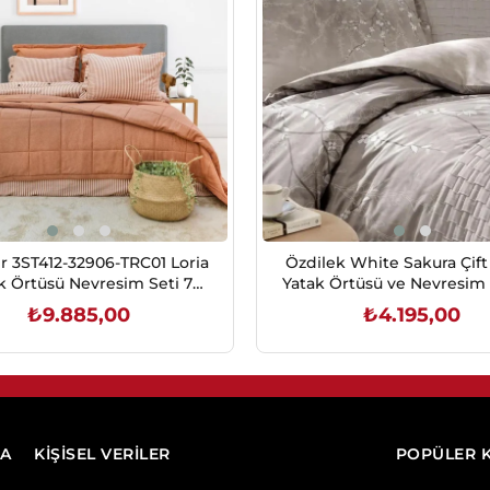
r 3ST412-32906-TRC01 Loria
Özdilek White Sakura Çift 
k Örtüsü Nevresim Seti 7
Yatak Örtüsü ve Nevresim
Prç.-Turuncu
Seti Bej
₺9.885,00
₺4.195,00
SEPETE EKLE
SEPETE EKLE
DA
KİŞİSEL VERİLER
POPÜLER 