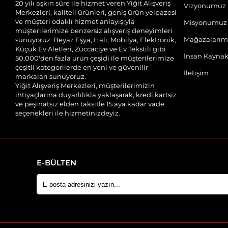
20 yılı aşkın süre ile hizmet veren Yiğit Alışveriş
Vizyonumuz
Merkezleri, kaliteli ürünleri, geniş ürün yelpazesi
ve müşteri odaklı hizmet anlayışıyla
Misyonumuz
müşterilerimize benzersiz alışveriş deneyimleri
Mağazalarım
sunuyoruz. Beyaz Eşya, Halı, Mobilya, Elektronik,
Küçük Ev Aletleri, Züccaciye ve Ev Tekstili gibi
İnsan Kaynak
50,000'den fazla ürün çeşidi ile müşterilerimize
çeşitli kategorilerde en yeni ve güvenilir
İletişim
markaları sunuyoruz.
Yiğit Alışveriş Merkezleri, müşterilerimizin
ihtiyaçlarına duyarlılıkla yaklaşarak, kredi kartsız
ve peşinatsız elden taksitle 15 aya kadar vade
seçenekleri ile hizmetinizdeyiz.
E-BÜLTEN