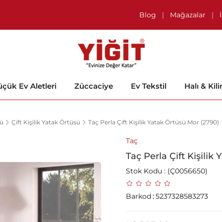
Blog
|
Mağazalar
|
çük Ev Aletleri
Züccaciye
Ev Tekstil
Halı & Kil
sü
Çift Kişilik Yatak Örtüsü
Taç Perla Çift Kişilik Yatak Örtüsü Mor (2790)
Taç
Taç Perla Çift Kişilik
Stok Kodu
(Ç0056650)
Barkod
:
5237328583273