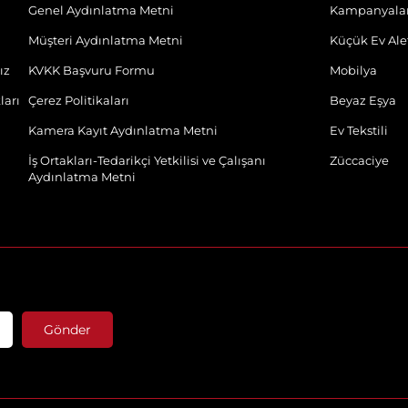
Genel Aydınlatma Metni
Kampanyala
Müşteri Aydınlatma Metni
Küçük Ev Alet
ız
KVKK Başvuru Formu
Mobilya
ları
Çerez Politikaları
Beyaz Eşya
Kamera Kayıt Aydınlatma Metni
Ev Tekstili
İş Ortakları-Tedarikçi Yetkilisi ve Çalışanı
Züccaciye
Aydınlatma Metni
Gönder