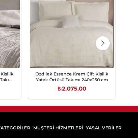
Kişilik
Özdilek Essence Krem Çift Kişilik
Özd
 Takımı
Yatak Örtüsü Takımı 240x250 cm
₺2.075,00
SEPETE EKLE
KATEGORİLER
MÜŞTERİ HİZMETLERİ
YASAL VERİLER