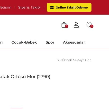
İletişim
|
Sipariş Takibi
|
Online Taksit Ödeme
0
0
im
Çocuk-Bebek
Spor
Aksesuarlar
< < Önceki Sayfaya Dön
 Yatak Örtüsü Mor (2790)