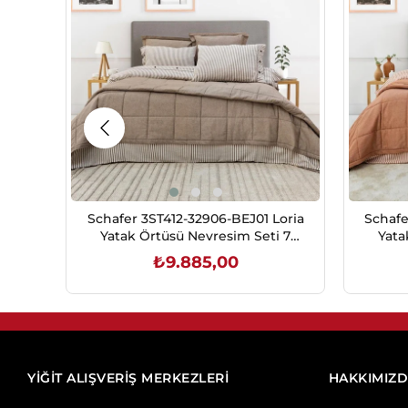
Schafer 3ST412-32906-BEJ01 Loria
Schafe
Yatak Örtüsü Nevresim Seti 7
Yata
Prç.-Bej
₺9.885,00
SEPETE EKLE
YİĞİT ALIŞVERİŞ MERKEZLERİ
HAKKIMIZ