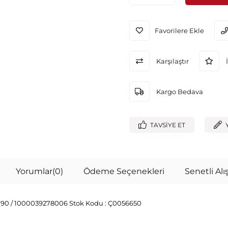
Favorilere Ekle
Karşılaştır
İ
Kargo Bedava
TAVSIYE ET
Yorumlar
(0)
Ödeme Seçenekleri
Senetli Alış
790 / 1000039278006
Stok Kodu :
Ç0056650