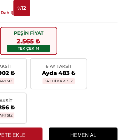
12
%
Dahil)
İndirim
PEŞİN FİYAT
2.565 ₺
TEK ÇEKİM
AKSIT
6 AY TAKSIT
902 ₺
Ayda 483 ₺
ARTSIZ
KREDİ KARTSIZ
TAKSIT
256 ₺
ARTSIZ