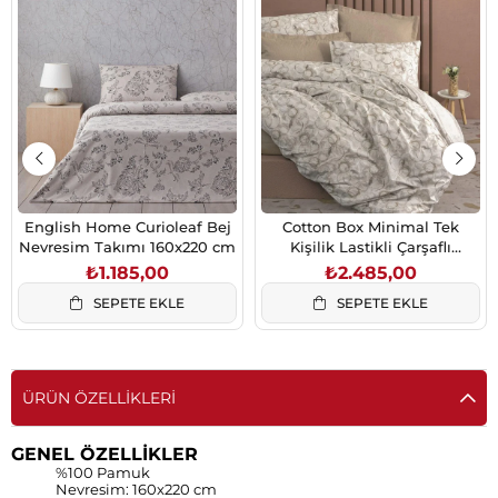
English Home Curioleaf Bej
Cotton Box Minimal Tek
Nevresim Takımı 160x220 cm
Kişilik Lastikli Çarşaflı
Nevresim Takımı Moil Bej
₺1.185,00
₺2.485,00
SEPETE EKLE
SEPETE EKLE
ÜRÜN ÖZELLIKLERI
GENEL ÖZELLİKLER
%100 Pamuk
Nevresim: 160x220 cm