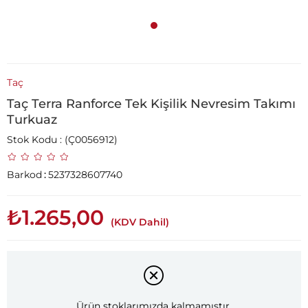
Taç
Taç Terra Ranforce Tek Kişilik Nevresim Takımı
Turkuaz
Stok Kodu
(Ç0056912)
Barkod
:
5237328607740
₺1.265,00
(KDV Dahil)
Ürün stoklarımızda kalmamıştır.