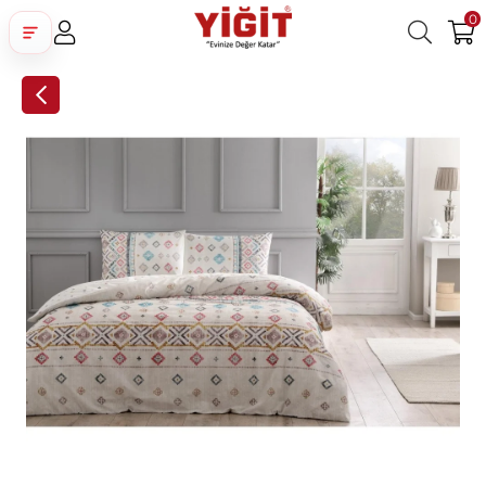
0
Üye Girişi
Üye Ol
Facebook İle Bağlan
Google İle Bağlan