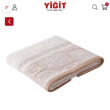
0
Üye Girişi
Üye Ol
Facebook İle Bağlan
Google İle Bağlan