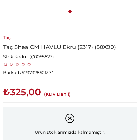
Taç
Taç Shea CM HAVLU Ekru (2317) (50X90)
Stok Kodu
(Ç0055823)
Barkod
:
5237328521374
₺325,00
(KDV Dahil)
Ürün stoklarımızda kalmamıştır.