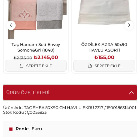
Taç Hamam Seti Envoy
ÖZDİLEK AZRA 50x90
Somon&Gri (1840)
HAVLU ASORTİ
₺2.145,00
₺155,00
₺2.315,00
SEPETE EKLE
SEPETE EKLE
ÜRÜN ÖZELLIKLERI
Ürün Adı :
TAÇ SHEA 50X90 CM HAVLU EKRU 2317 / 1500186314001
Stok Kodu :
Ç0055823
Renk
Ekru