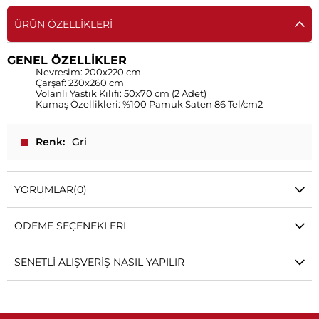
ÜRÜN ÖZELLIKLERI
GENEL ÖZELLİKLER
Nevresim: 200x220 cm
Çarşaf: 230x260 cm
Volanlı Yastık Kılıfı: 50x70 cm (2 Adet)
Kumaş Özellikleri: %100 Pamuk Saten 86 Tel/cm2
Renk
Gri
YORUMLAR
(0)
ÖDEME SEÇENEKLERI
SENETLI ALIŞVERIŞ NASIL YAPILIR