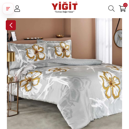
0
Üye Girişi
Üye Ol
Facebook İle Bağlan
Google İle Bağlan