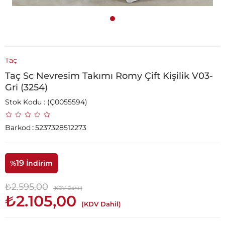
Taç
Taç Sc Nevresim Takımı Romy Çift Kişilik V03-
Gri (3254)
Stok Kodu
(Ç0055594)
Barkod
:
5237328512273
19
%
İndirim
₺2.595,00
(KDV Dahil)
₺2.105,00
(KDV Dahil)