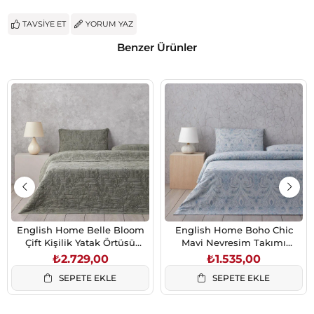
TAVSIYE ET
YORUM YAZ
Benzer Ürünler
English Home Belle Bloom
English Home Boho Chic
Çift Kişilik Yatak Örtüsü
Mavi Nevresim Takımı
Takımı 200x220 cm Yeşil
200x220 cm Çift Kişilik
₺2.729,00
₺1.535,00
SEPETE EKLE
SEPETE EKLE