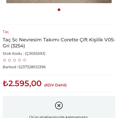
Taç
Taç Sc Nevresim Takımı Corette Çift Kişilik V05-
Gri (3254)
Stok Kodu
(Ç0055593)
Barkod
:
5237328512396
₺2.595,00
(KDV Dahil)
Ürün stoklarımızda kalmamıştır.