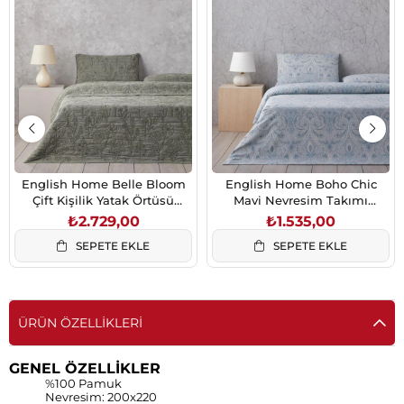
English Home Belle Bloom
English Home Boho Chic
Çift Kişilik Yatak Örtüsü
Mavi Nevresim Takımı
Takımı 200x220 cm Yeşil
200x220 cm Çift Kişilik
₺2.729,00
₺1.535,00
SEPETE EKLE
SEPETE EKLE
ÜRÜN ÖZELLIKLERI
GENEL ÖZELLİKLER
%100 Pamuk
Nevresim: 200x220