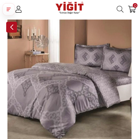
0
Üye Girişi
Üye Ol
Facebook İle Bağlan
Google İle Bağlan