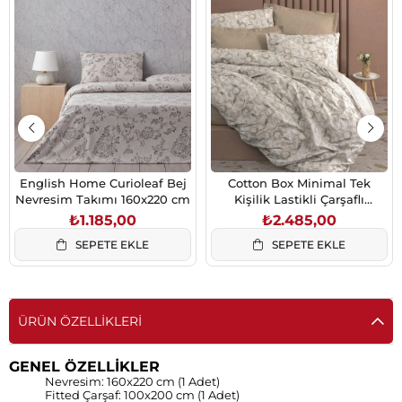
English Home Curioleaf Bej
Cotton Box Minimal Tek
Nevresim Takımı 160x220 cm
Kişilik Lastikli Çarşaflı
Nevresim Takımı Moil Bej
₺1.185,00
₺2.485,00
SEPETE EKLE
SEPETE EKLE
ÜRÜN ÖZELLIKLERI
GENEL ÖZELLİKLER
Nevresim: 160x220 cm (1 Adet)
Fitted Çarşaf: 100x200 cm (1 Adet)