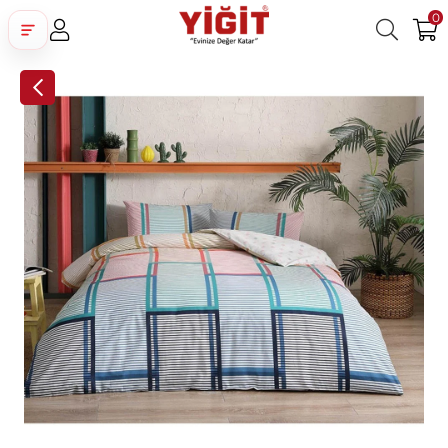
0
Üye Girişi
Üye Ol
Facebook İle Bağlan
Google İle Bağlan