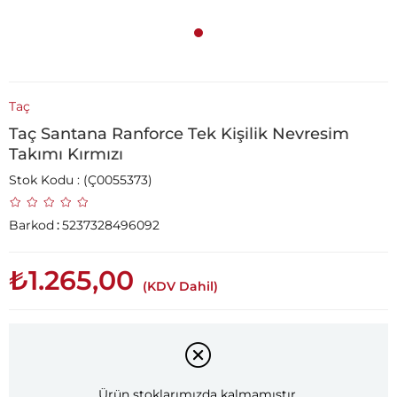
Taç
Taç Santana Ranforce Tek Kişilik Nevresim
Takımı Kırmızı
Stok Kodu
(Ç0055373)
Barkod
:
5237328496092
₺1.265,00
(KDV Dahil)
Ürün stoklarımızda kalmamıştır.