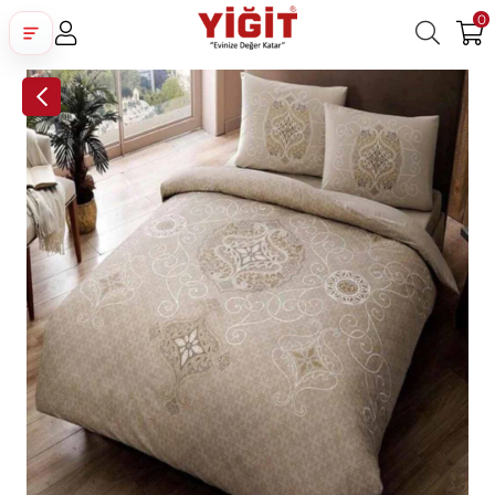
0
Üye Girişi
Üye Ol
Facebook İle Bağlan
Google İle Bağlan