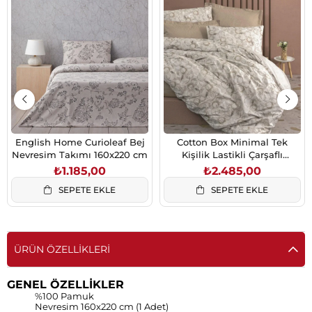
English Home Curioleaf Bej
Cotton Box Minimal Tek
Nevresim Takımı 160x220 cm
Kişilik Lastikli Çarşaflı
Nevresim Takımı Moil Bej
₺1.185,00
₺2.485,00
SEPETE EKLE
SEPETE EKLE
ÜRÜN ÖZELLIKLERI
GENEL ÖZELLİKLER
%100 Pamuk
Nevresim 160x220 cm (1 Adet)