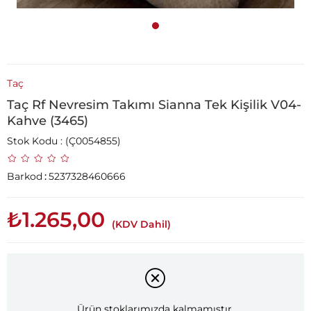
Taç
Taç Rf Nevresim Takımı Sianna Tek Kişilik V04-
Kahve (3465)
Stok Kodu
(Ç0054855)
Barkod
:
5237328460666
₺1.265,00
(KDV Dahil)
Ürün stoklarımızda kalmamıştır.