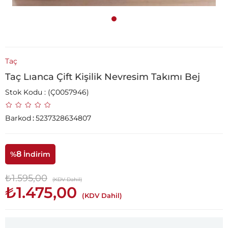
Taç
Taç Lıanca Çift Kişilik Nevresim Takımı Bej
Stok Kodu
(Ç0057946)
Barkod
:
5237328634807
8
%
İndirim
₺1.595,00
(KDV Dahil)
₺1.475,00
(KDV Dahil)