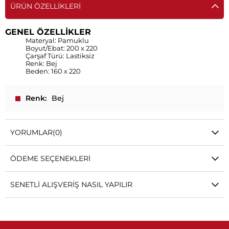
ÜRÜN ÖZELLIKLERI
GENEL ÖZELLİKLER
Materyal: Pamuklu
Boyut/Ebat: 200 x 220
Çarşaf Türü: Lastiksiz
Renk: Bej
Beden: 160 x 220
Renk
Bej
YORUMLAR
(0)
ÖDEME SEÇENEKLERI
SENETLI ALIŞVERIŞ NASIL YAPILIR