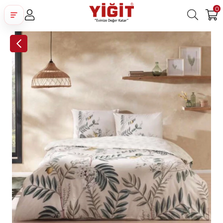
0
Üye Girişi
Üye Ol
Facebook İle Bağlan
Google İle Bağlan