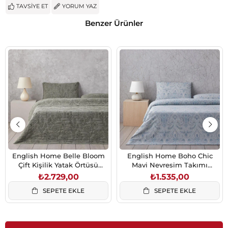
TAVSIYE ET
YORUM YAZ
Benzer Ürünler
English Home Belle Bloom
English Home Boho Chic
Çift Kişilik Yatak Örtüsü
Mavi Nevresim Takımı
Takımı 200x220 cm Yeşil
200x220 cm Çift Kişilik
₺2.729,00
₺1.535,00
SEPETE EKLE
SEPETE EKLE