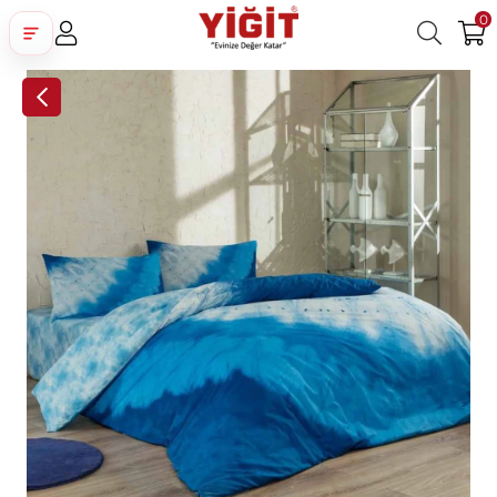
0
Üye Girişi
Üye Ol
Facebook İle Bağlan
Google İle Bağlan