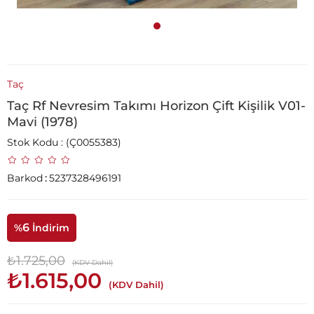
Taç
Taç Rf Nevresim Takımı Horizon Çift Kişilik V01-
Mavi (1978)
Stok Kodu
(Ç0055383)
Barkod
:
5237328496191
6
%
İndirim
₺1.725,00
(KDV Dahil)
₺1.615,00
(KDV Dahil)