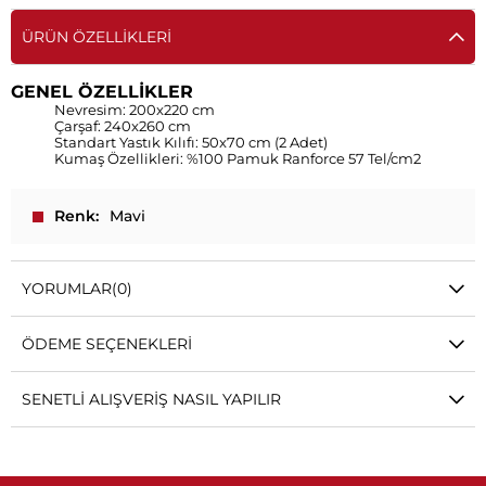
ÜRÜN ÖZELLIKLERI
GENEL ÖZELLİKLER
Nevresim: 200x220 cm
Çarşaf: 240x260 cm
Standart Yastık Kılıfı: 50x70 cm (2 Adet)
Kumaş Özellikleri: %100 Pamuk Ranforce 57 Tel/cm2
Renk
Mavi
YORUMLAR
(0)
ÖDEME SEÇENEKLERI
SENETLI ALIŞVERIŞ NASIL YAPILIR