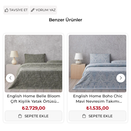
TAVSIYE ET
YORUM YAZ
Benzer Ürünler
English Home Belle Bloom
English Home Boho Chic
Çift Kişilik Yatak Örtüsü
Mavi Nevresim Takımı
Takımı 200x220 cm Yeşil
200x220 cm Çift Kişilik
₺2.729,00
₺1.535,00
SEPETE EKLE
SEPETE EKLE