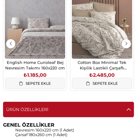
English Home Curioleaf Bej
Cotton Box Minimal Tek
Nevresim Takımı 160x220 cm
Kişilik Lastikli Çarşaflı
Nevresim Takımı Moil Bej
₺1.185,00
₺2.485,00
SEPETE EKLE
SEPETE EKLE
ÜRÜN ÖZELLIKLERI
GENEL ÖZELLİKLER
Nevresim 160x220 cm (1 Adet)
Çarsaf 180x260 cm (1 Adet)