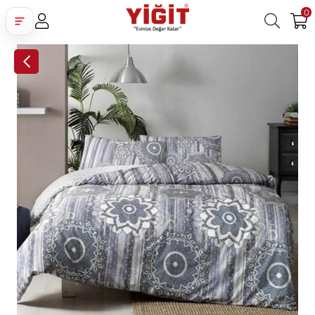
0
Üye Girişi
Üye Ol
Facebook İle Bağlan
Google İle Bağlan