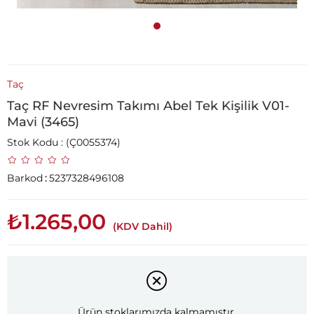
Taç
Taç RF Nevresim Takımı Abel Tek Kişilik V01-
Mavi (3465)
Stok Kodu
(Ç0055374)
Barkod
:
5237328496108
₺1.265,00
(KDV Dahil)
Ürün stoklarımızda kalmamıştır.