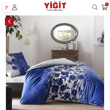
0
Üye Girişi
Üye Ol
Facebook İle Bağlan
Google İle Bağlan