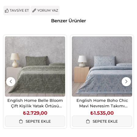
TAVSIYE ET
YORUM YAZ
Benzer Ürünler
English Home Belle Bloom
English Home Boho Chic
Çift Kişilik Yatak Örtüsü
Mavi Nevresim Takımı
Takımı 200x220 cm Yeşil
200x220 cm Çift Kişilik
₺2.729,00
₺1.535,00
SEPETE EKLE
SEPETE EKLE