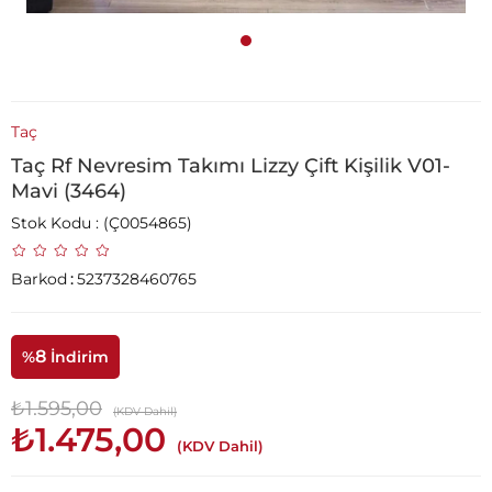
Taç
Taç Rf Nevresim Takımı Lizzy Çift Kişilik V01-
Mavi (3464)
Stok Kodu
(Ç0054865)
Barkod
:
5237328460765
8
%
İndirim
₺1.595,00
(KDV Dahil)
₺1.475,00
(KDV Dahil)