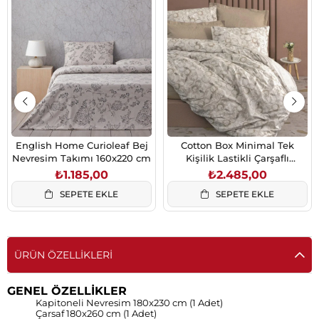
English Home Curioleaf Bej
Cotton Box Minimal Tek
Nevresim Takımı 160x220 cm
Kişilik Lastikli Çarşaflı
Nevresim Takımı Moil Bej
₺1.185,00
₺2.485,00
SEPETE EKLE
SEPETE EKLE
ÜRÜN ÖZELLIKLERI
GENEL ÖZELLİKLER
Kapitoneli Nevresim 180x230 cm (1 Adet)
Çarsaf 180x260 cm (1 Adet)