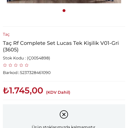
Taç
Taç Rf Complete Set Lucas Tek Kişilik V01-Gri
(3605)
Stok Kodu
(Ç0054898)
Barkod
:
5237328461090
₺1.745,00
(KDV Dahil)
Ürün stoklarımızda kalmamıştır.