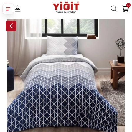
0
Üye Girişi
Üye Ol
Facebook İle Bağlan
Google İle Bağlan