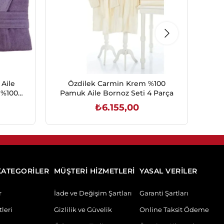
Aile
Özdilek Carmin Krem %100
Öz
 %100
Pamuk Aile Bornoz Seti 4 Parça
Born
₺6.155,00
SEPETE EKLE
KATEGORİLER
MÜŞTERİ HİZMETLERİ
YASAL VERİLER
r
İade ve Değişim Şartları
Garanti Şartları
leri
Gizlilik ve Güvelik
Online Taksit Ödeme