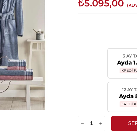
₺5.095,00
(KDV
3 AY T
Ayda 1
KREDİ K
12 AY 
Ayda 
KREDİ K