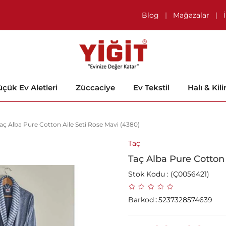
Blog
|
Mağazalar
|
çük Ev Aletleri
Züccaciye
Ev Tekstil
Halı & Kil
aç Alba Pure Cotton Aile Seti Rose Mavi (4380)
Taç
Taç Alba Pure Cotton 
Stok Kodu
(Ç0056421)
Barkod
:
5237328574639