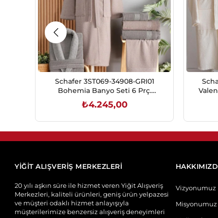
Schafer 3ST069-34908-GRI01
Scha
Bohemia Banyo Seti 6 Prç.
Valen
Gri/Pudra
₺4.245,00
SEPETE EKLE
YİĞİT ALIŞVERİŞ MERKEZLERİ
HAKKIMIZ
20 yılı aşkın süre ile hizmet veren Yiğit Alışveriş
Vizyonumuz
Merkezleri, kaliteli ürünleri, geniş ürün yelpazesi
ve müşteri odaklı hizmet anlayışıyla
Misyonumuz
müşterilerimize benzersiz alışveriş deneyimleri