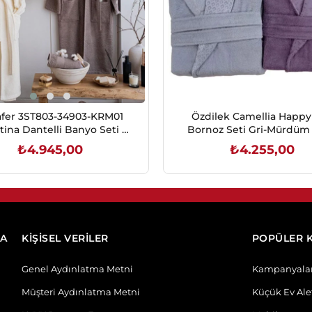
fer 3ST803-34903-KRM01
Özdilek Camellia Happy 
tina Dantelli Banyo Seti 9
Bornoz Seti Gri-Mürdüm
Prç. Krem/Bej
Pamuk
₺4.945,00
₺4.255,00
SEPETE EKLE
SEPETE EKLE
DA
KİŞİSEL VERİLER
POPÜLER 
Genel Aydınlatma Metni
Kampanyala
Müşteri Aydınlatma Metni
Küçük Ev Alet