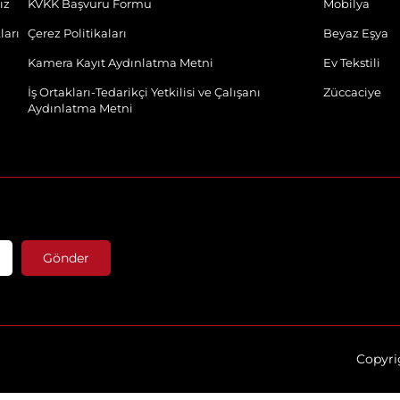
ız
KVKK Başvuru Formu
Mobilya
ları
Çerez Politikaları
Beyaz Eşya
Kamera Kayıt Aydınlatma Metni
Ev Tekstili
İş Ortakları-Tedarikçi Yetkilisi ve Çalışanı
Züccaciye
Aydınlatma Metni
Gönder
Copyrig