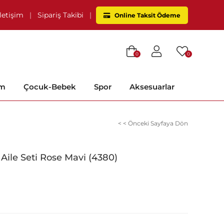
İletişim
|
Sipariş Takibi
|
Online Taksit Ödeme
0
0
im
Çocuk-Bebek
Spor
Aksesuarlar
< < Önceki Sayfaya Dön
Aile Seti Rose Mavi (4380)