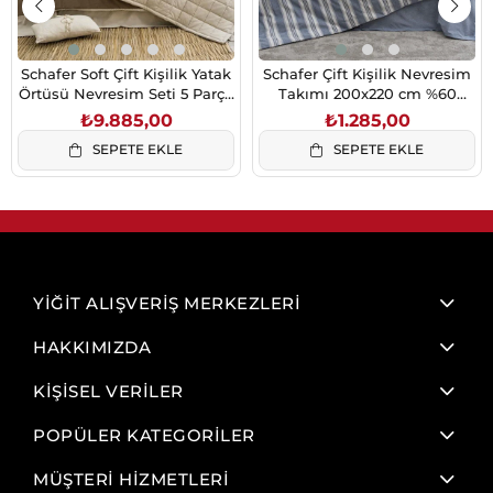
Schafer Soft Çift Kişilik Yatak
Schafer Çift Kişilik Nevresim
Örtüsü Nevresim Seti 5 Parça
Takımı 200x220 cm %60
Bej 230x250
Pamuk %40 Polyester
₺9.885,00
₺1.285,00
SEPETE EKLE
SEPETE EKLE
YİĞİT ALIŞVERİŞ MERKEZLERİ
HAKKIMIZDA
KİŞİSEL VERİLER
POPÜLER KATEGORİLER
MÜŞTERİ HİZMETLERİ