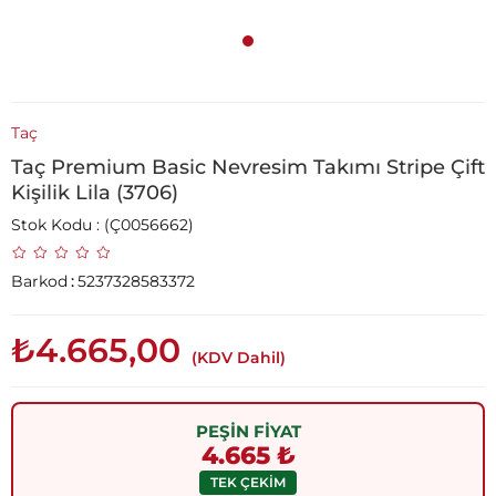
Taç
Taç Premium Basic Nevresim Takımı Stripe Çift
Kişilik Lila (3706)
Stok Kodu
(Ç0056662)
Barkod
:
5237328583372
₺4.665,00
(KDV Dahil)
PEŞİN FİYAT
4.665 ₺
TEK ÇEKİM