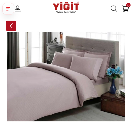
0
Üye Girişi
Üye Ol
Facebook İle Bağlan
Google İle Bağlan