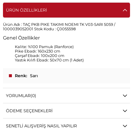
ÜRÜN ÖZELLIKLERI
Ürün Adı :
TAÇ PKB PIKE TAKIMI NOEMI TK V03-SARI 5059 /
1000039052001
Stok Kodu :
Ç0055598
Genel Özellikler
Kalite: %100 Pamuk (Ranforce)
Pike Ebadı: 160x230 cm
Çarşaf Ebadı: 100x200 cm
Yastık Kılıfı Ebadı: 50x70 cm (1 Adet)
Renk
Sarı
YORUMLAR
(0)
ÖDEME SEÇENEKLERI
SENETLI ALIŞVERIŞ NASIL YAPILIR