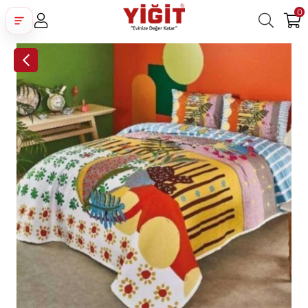
0
Üye Girişi
Üye Ol
Facebook İle Bağlan
Google İle Bağlan