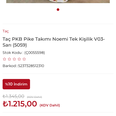
Taç
Taç PKB Pike Takımı Noemi Tek Kişilik V03-
Sarı (5059)
Stok Kodu
(Ç0055598)
Barkod
:
5237328512310
10
%
İndirim
₺1.345,00
(KDV Dahil)
₺1.215,00
(KDV Dahil)