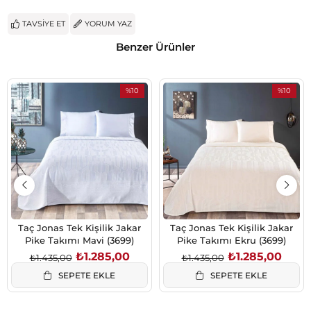
TAVSIYE ET
YORUM YAZ
Benzer Ürünler
%10
%10
İndirim
İndirim
%10İndirim
%10İndiri
Taç Jonas Tek Kişilik Jakar
Taç Jonas Tek Kişilik Jakar
Pike Takımı Mavi (3699)
Pike Takımı Ekru (3699)
₺1.285,00
₺1.285,00
₺1.435,00
₺1.435,00
SEPETE EKLE
SEPETE EKLE