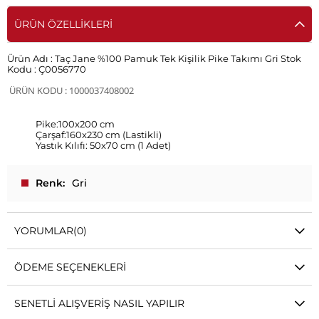
ÜRÜN ÖZELLIKLERI
Ürün Adı :
Taç Jane %100 Pamuk Tek Kişilik Pike Takımı Gri
Stok
Kodu :
Ç0056770
ÜRÜN KODU : 1000037408002
Pike:100x200 cm
Çarşaf:160x230 cm (Lastikli)
Yastık Kılıfı: 50x70 cm (1 Adet)
Renk
Gri
YORUMLAR
(0)
ÖDEME SEÇENEKLERI
SENETLI ALIŞVERIŞ NASIL YAPILIR