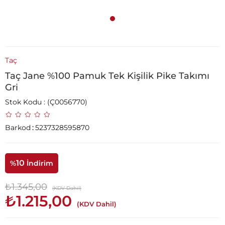
Taç
Taç Jane %100 Pamuk Tek Kişilik Pike Takımı
Gri
Stok Kodu
(Ç0056770)
Barkod
:
5237328595870
10
%
İndirim
₺1.345,00
(KDV Dahil)
₺1.215,00
(KDV Dahil)