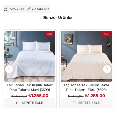
TAVSIYE ET
YORUM YAZ
Benzer Ürünler
%10
%10
İndirim
İndirim
%10İndirim
%10İndiri
Taç Jonas Tek Kişilik Jakar
Taç Jonas Tek Kişilik Jakar
Pike Takımı Mavi (3699)
Pike Takımı Ekru (3699)
₺1.285,00
₺1.285,00
₺1.435,00
₺1.435,00
SEPETE EKLE
SEPETE EKLE