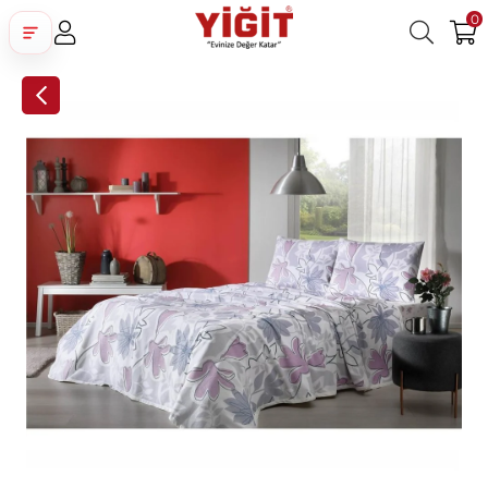
0
Üye Girişi
Üye Ol
Facebook İle Bağlan
Google İle Bağlan