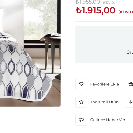
₺1.955,00
(KDV Dahil)
₺1.915,00
(KDV D
Ürü
Favorilere Ekle
İndirimli Ürün
Gelince Haber Ver