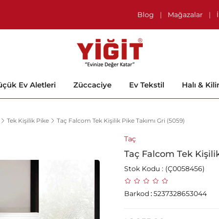
Blog
|
Mağazalar
|
çük Ev Aletleri
Züccaciye
Ev Tekstil
Halı & Kil
Tek Kişilik Pike
Taç Falcom Tek Kişilik Pike Takımı Gri (5059)
Taç
Taç Falcom Tek Kişili
Stok Kodu
(Ç0058456)
Barkod
:
5237328653044