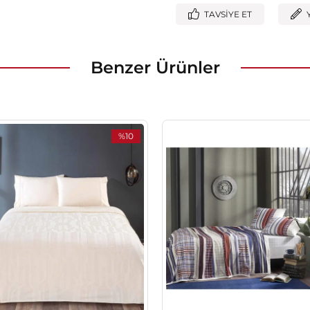
TAVSIYE ET
Benzer Ürünler
%10
İndirim
%10İndirim