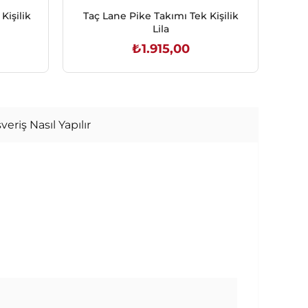
işilik
Taç Lane Pike Takımı Tek Kişilik
Taç
Lila
₺1.915,00
SEPETE EKLE
veriş Nasıl Yapılır