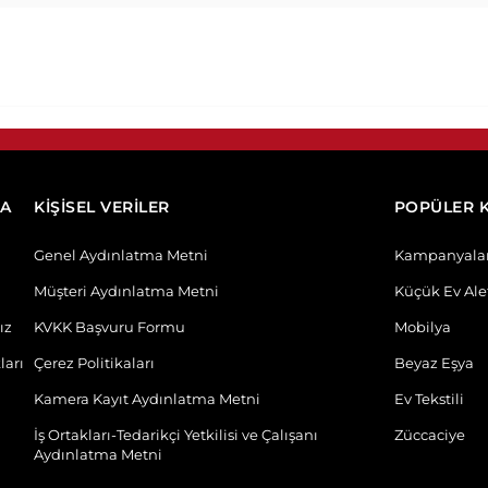
DA
KİŞİSEL VERİLER
POPÜLER 
Genel Aydınlatma Metni
Kampanyala
Müşteri Aydınlatma Metni
Küçük Ev Alet
ız
KVKK Başvuru Formu
Mobilya
ları
Çerez Politikaları
Beyaz Eşya
Kamera Kayıt Aydınlatma Metni
Ev Tekstili
İş Ortakları-Tedarikçi Yetkilisi ve Çalışanı
Züccaciye
Aydınlatma Metni