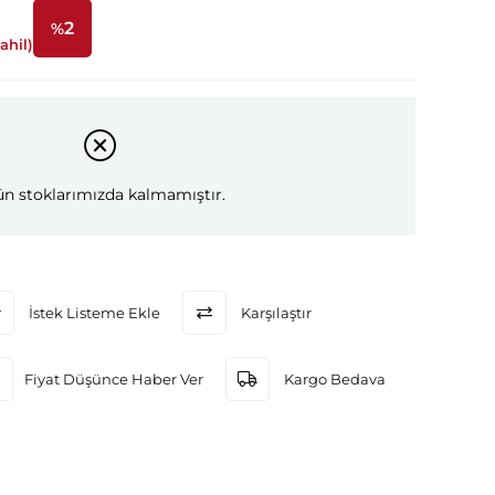
2
%
ahil)
İndirim
n stoklarımızda kalmamıştır.
İstek Listeme Ekle
Karşılaştır
Fiyat Düşünce Haber Ver
Kargo Bedava