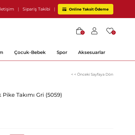
İletişim
|
Sipariş Takibi
|
Online Taksit Ödeme
0
0
im
Çocuk-Bebek
Spor
Aksesuarlar
< < Önceki Sayfaya Dön
k Pike Takımı Gri (5059)