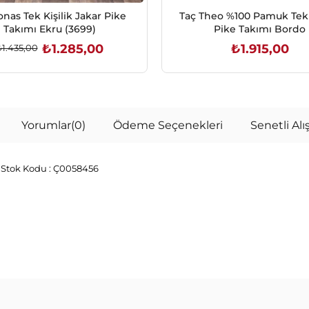
onas Tek Kişilik Jakar Pike
Taç Theo %100 Pamuk Tek K
Takımı Ekru (3699)
Pike Takımı Bordo
₺1.285,00
₺1.915,00
₺1.435,00
SEPETE EKLE
SEPETE EKLE
Yorumlar
(0)
Ödeme Seçenekleri
Senetli Alış
9
Stok Kodu :
Ç0058456