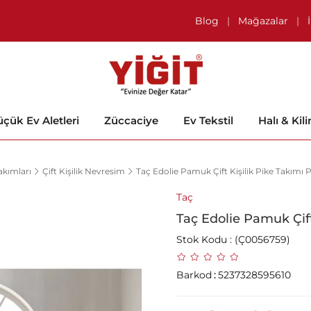
Blog
|
Mağazalar
|
çük Ev Aletleri
Züccaciye
Ev Tekstil
Halı & Kil
kımları
Çift Kişilik Nevresim
Taç Edolie Pamuk Çift Kişilik Pike Takımı
Taç
Taç Edolie Pamuk Çif
Stok Kodu
(Ç0056759)
Barkod
:
5237328595610