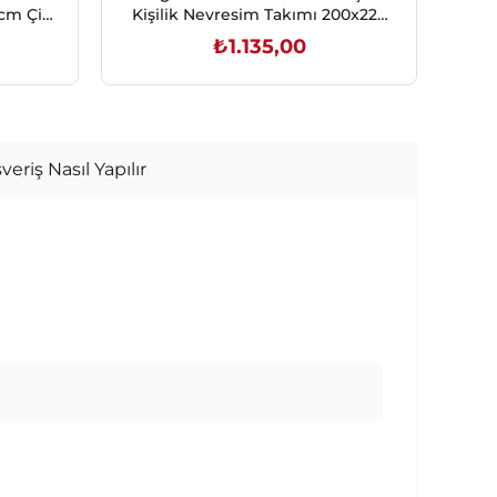
cm Çift
Kişilik Nevresim Takımı 200x220
N
cm Gri
₺1.135,00
SEPETE EKLE
veriş Nasıl Yapılır