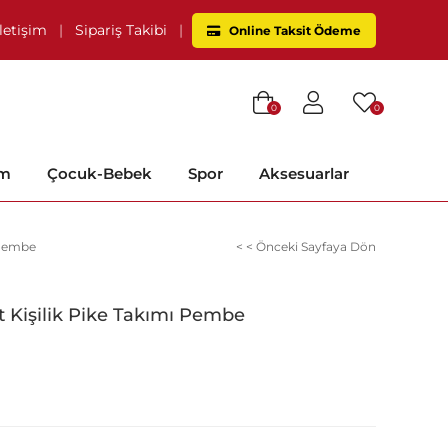
İletişim
|
Sipariş Takibi
|
Online Taksit Ödeme
0
0
im
Çocuk-Bebek
Spor
Aksesuarlar
 Pembe
< < Önceki Sayfaya Dön
t Kişilik Pike Takımı Pembe