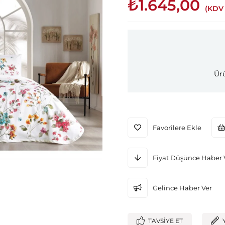
₺1.645,00
(KDV 
Ürü
Favorilere Ekle
Fiyat Düşünce Haber 
Gelince Haber Ver
TAVSIYE ET