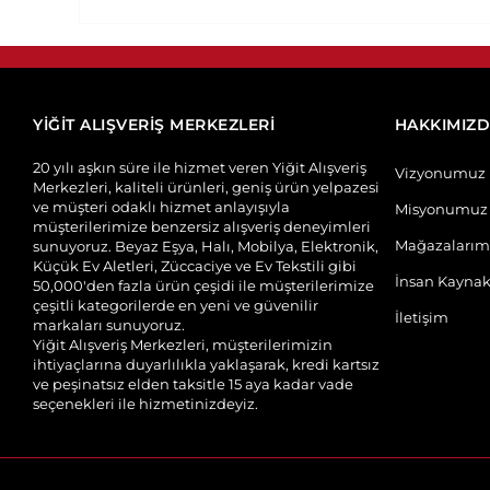
YİĞİT ALIŞVERİŞ MERKEZLERİ
HAKKIMIZ
20 yılı aşkın süre ile hizmet veren Yiğit Alışveriş
Vizyonumuz
Merkezleri, kaliteli ürünleri, geniş ürün yelpazesi
ve müşteri odaklı hizmet anlayışıyla
Misyonumuz
müşterilerimize benzersiz alışveriş deneyimleri
Mağazalarım
sunuyoruz. Beyaz Eşya, Halı, Mobilya, Elektronik,
Küçük Ev Aletleri, Züccaciye ve Ev Tekstili gibi
İnsan Kaynak
50,000'den fazla ürün çeşidi ile müşterilerimize
çeşitli kategorilerde en yeni ve güvenilir
İletişim
markaları sunuyoruz.
Yiğit Alışveriş Merkezleri, müşterilerimizin
ihtiyaçlarına duyarlılıkla yaklaşarak, kredi kartsız
ve peşinatsız elden taksitle 15 aya kadar vade
seçenekleri ile hizmetinizdeyiz.