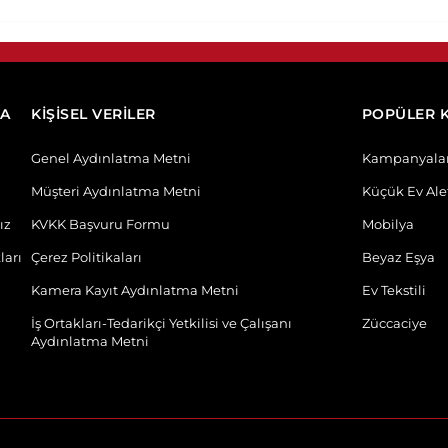
DA
KİŞİSEL VERİLER
POPÜLER 
Genel Aydınlatma Metni
Kampanyala
Müşteri Aydınlatma Metni
Küçük Ev Alet
ız
KVKK Başvuru Formu
Mobilya
ları
Çerez Politikaları
Beyaz Eşya
Kamera Kayıt Aydınlatma Metni
Ev Tekstili
İş Ortakları-Tedarikçi Yetkilisi ve Çalışanı
Züccaciye
Aydınlatma Metni