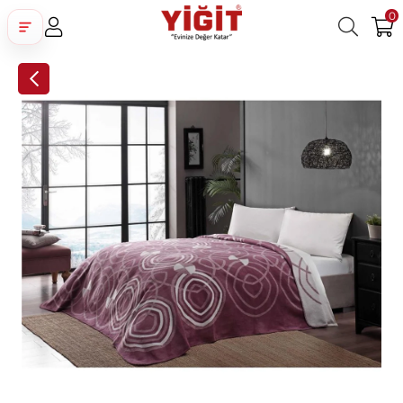
0
Üye Girişi
Üye Ol
Facebook İle Bağlan
Google İle Bağlan