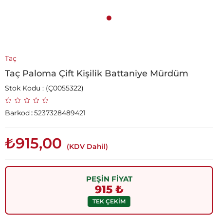
Taç
Taç Paloma Çift Kişilik Battaniye Mürdüm
Stok Kodu
(Ç0055322)
Barkod
:
5237328489421
₺915,00
(KDV Dahil)
PEŞİN FİYAT
915 ₺
TEK ÇEKİM