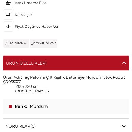
İstek Listeme Ekle
Karşılaştır
Fiyat Düşünce Haber Ver
TAVSIYE ET
YORUM YAZ
ÜRÜN ÖZELLIKLERI
Ürün Adı :
Taç Paloma Çift Kişilik Battaniye Mürdüm
Stok Kodu :
Ç0055322
200x220 cm
Ürün Tipi : PAMUK
Renk
Mürdüm
YORUMLAR
(0)