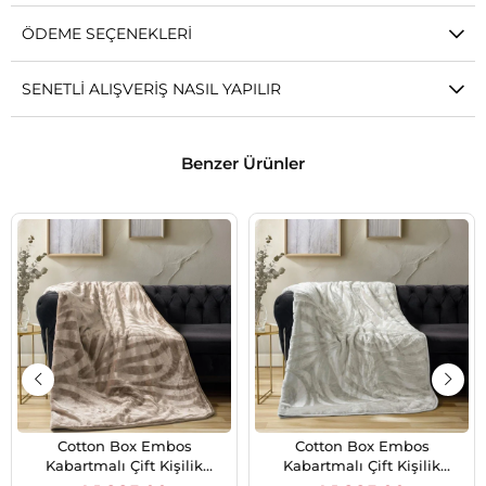
ÖDEME SEÇENEKLERI
SENETLI ALIŞVERIŞ NASIL YAPILIR
Benzer Ürünler
Cotton Box Embos
Cotton Box Embos
Kabartmalı Çift Kişilik
Kabartmalı Çift Kişilik
Battaniye 220x240 cm
Battaniye 220x240 cm Taş