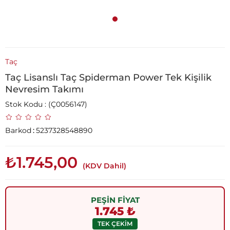
Taç
Taç Lisanslı Taç Spiderman Power Tek Kişilik
Nevresim Takımı
Stok Kodu
(Ç0056147)
Barkod
:
5237328548890
₺1.745,00
(KDV Dahil)
PEŞİN FİYAT
1.745 ₺
TEK ÇEKİM