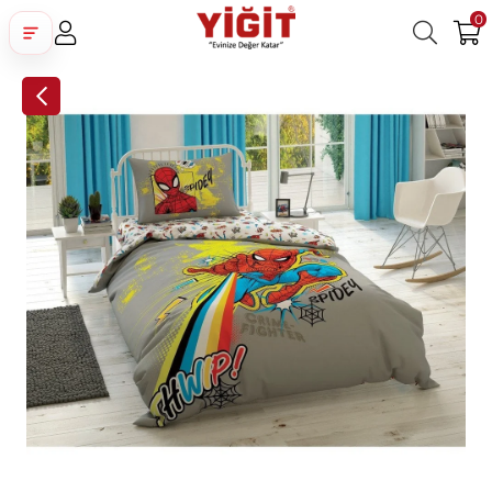
0
Üye Girişi
Üye Ol
Facebook İle Bağlan
Google İle Bağlan