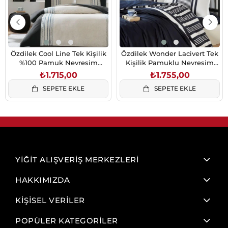
Özdilek Cool Line Tek Kişilik
Özdilek Wonder Lacivert Tek
%100 Pamuk Nevresim
Kişilik Pamuklu Nevresim
Takımı 160x220 cm Bej
Takımı Lastikli Çarşaflı
₺1.715,00
₺1.755,00
160x220
SEPETE EKLE
SEPETE EKLE
YİĞİT ALIŞVERİŞ MERKEZLERİ
HAKKIMIZDA
KİŞİSEL VERİLER
POPÜLER KATEGORİLER