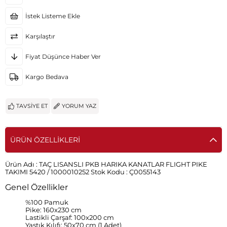
İstek Listeme Ekle
Karşılaştır
Fiyat Düşünce Haber Ver
Kargo Bedava
TAVSIYE ET
YORUM YAZ
ÜRÜN ÖZELLIKLERI
Ürün Adı :
TAÇ LISANSLI PKB HARIKA KANATLAR FLIGHT PIKE
TAKIMI 5420 / 1000010252
Stok Kodu :
Ç0055143
Genel Özellikler
%100 Pamuk
Pike: 160x230 cm
Lastikli Çarşaf: 100x200 cm
Yastık Kılıfı: 50x70 cm (1 Adet)