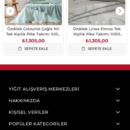
Özdilek Colourist Çağla Nil
Özdilek Linea Etnica Tek
Tek Kişilik Pike Takımı %100
Kişilik Pike Takımı %100
Pamuk Çizgili Yeşil
Pamuk Krem 160x230 cm
₺1.305,00
₺1.305,00
SEPETE EKLE
SEPETE EKLE
YİĞİT ALIŞVERİŞ MERKEZLERİ
HAKKIMIZDA
KİŞİSEL VERİLER
POPÜLER KATEGORİLER