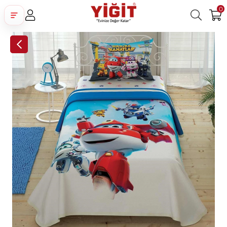
0
Üye Girişi
Üye Ol
Facebook İle Bağlan
Google İle Bağlan