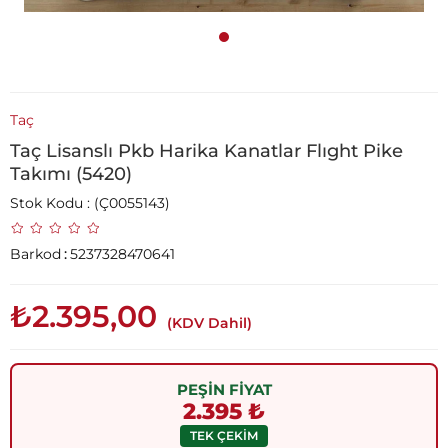
Taç
Taç Lisanslı Pkb Harika Kanatlar Flıght Pike
Takımı (5420)
Stok Kodu
(Ç0055143)
Barkod
:
5237328470641
₺2.395,00
(KDV Dahil)
PEŞİN FİYAT
2.395 ₺
TEK ÇEKİM