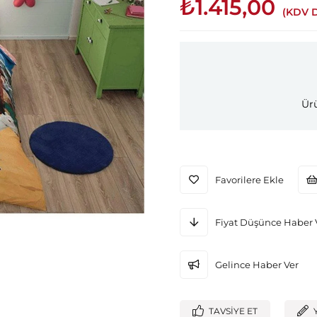
₺1.415,00
(KDV D
Ürü
Favorilere Ekle
Fiyat Düşünce Haber 
Gelince Haber Ver
TAVSIYE ET