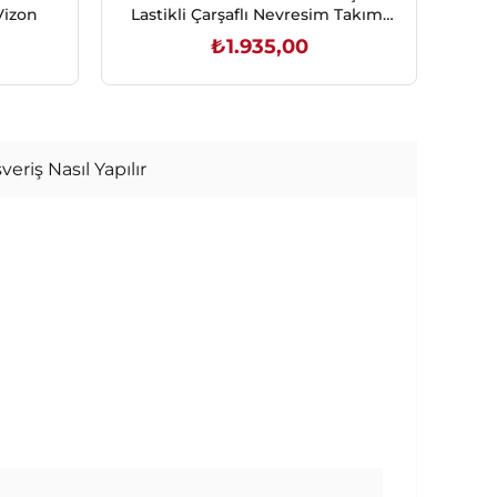
Vizon
Lastikli Çarşaflı Nevresim Takımı
Ki
Maro Gül Kurusu
₺1.935,00
SEPETE EKLE
veriş Nasıl Yapılır