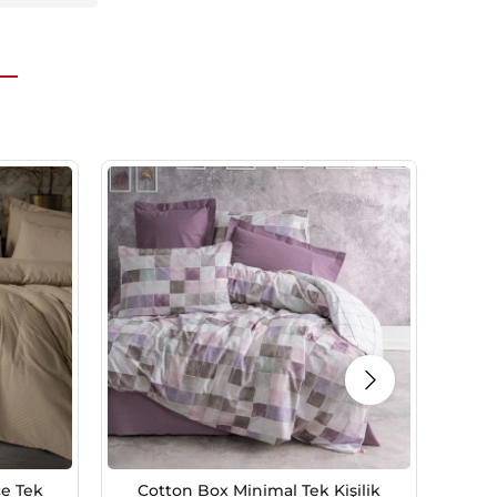
ce Tek
Cotton Box Minimal Tek Kişilik
C