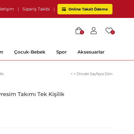
İletişim
|
Sipariş Takibi
|
Online Taksit Ödeme
0
0
im
Çocuk-Bebek
Spor
Aksesuarlar
lik
< < Önceki Sayfaya Dön
vresim Takımı Tek Kişilik