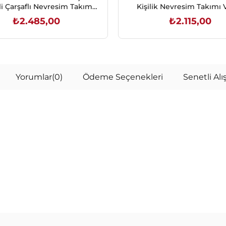
li Çarşaflı Nevresim Takımı
Kişilik Nevresim Takımı 
Moil Bej
₺2.485,00
₺2.115,00
SEPETE EKLE
SEPETE EKLE
Yorumlar
(0)
Ödeme Seçenekleri
Senetli Alış