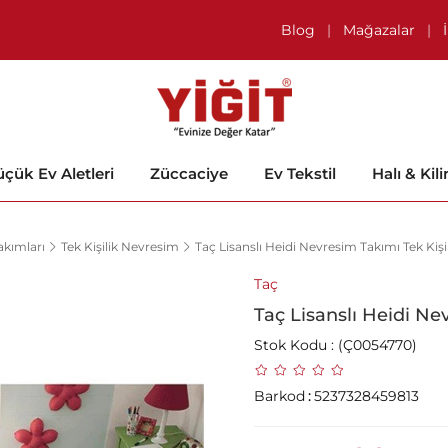
Blog
|
Mağazalar
|
çük Ev Aletleri
Züccaciye
Ev Tekstil
Halı & Kil
kımları
Tek Kişilik Nevresim
Taç Lisanslı Heidi Nevresim Takımı Tek Kişi
Taç
Taç Lisanslı Heidi Ne
Stok Kodu
(Ç0054770)
Barkod
:
5237328459813