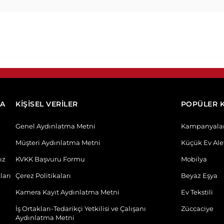
DA
KİŞİSEL VERİLER
POPÜLER 
Genel Aydınlatma Metni
Kampanyala
Müşteri Aydınlatma Metni
Küçük Ev Alet
ız
KVKK Başvuru Formu
Mobilya
ları
Çerez Politikaları
Beyaz Eşya
Kamera Kayıt Aydınlatma Metni
Ev Tekstili
İş Ortakları-Tedarikçi Yetkilisi ve Çalışanı
Züccaciye
Aydınlatma Metni