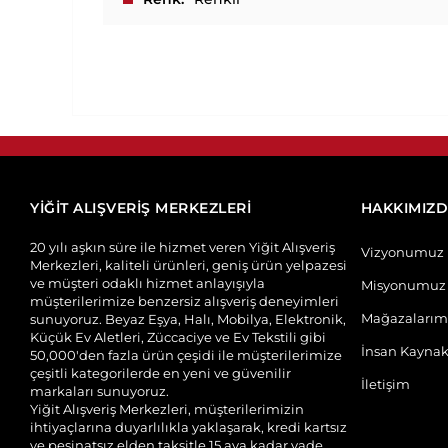
YİĞİT ALIŞVERİŞ MERKEZLERİ
HAKKIMIZ
20 yılı aşkın süre ile hizmet veren Yiğit Alışveriş
Vizyonumuz
Merkezleri, kaliteli ürünleri, geniş ürün yelpazesi
ve müşteri odaklı hizmet anlayışıyla
Misyonumuz
müşterilerimize benzersiz alışveriş deneyimleri
Mağazalarım
sunuyoruz. Beyaz Eşya, Halı, Mobilya, Elektronik,
Küçük Ev Aletleri, Züccaciye ve Ev Tekstili gibi
İnsan Kaynak
50,000'den fazla ürün çeşidi ile müşterilerimize
çeşitli kategorilerde en yeni ve güvenilir
İletişim
markaları sunuyoruz.
Yiğit Alışveriş Merkezleri, müşterilerimizin
ihtiyaçlarına duyarlılıkla yaklaşarak, kredi kartsız
ve peşinatsız elden taksitle 15 aya kadar vade