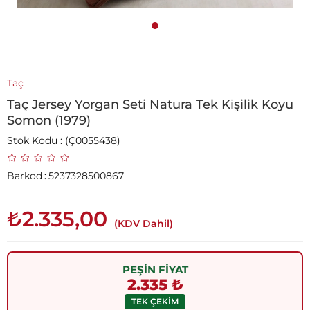
Taç
Taç Jersey Yorgan Seti Natura Tek Kişilik Koyu
Somon (1979)
Stok Kodu
(Ç0055438)
Barkod
:
5237328500867
₺2.335,00
(KDV Dahil)
PEŞİN FİYAT
2.335 ₺
TEK ÇEKİM