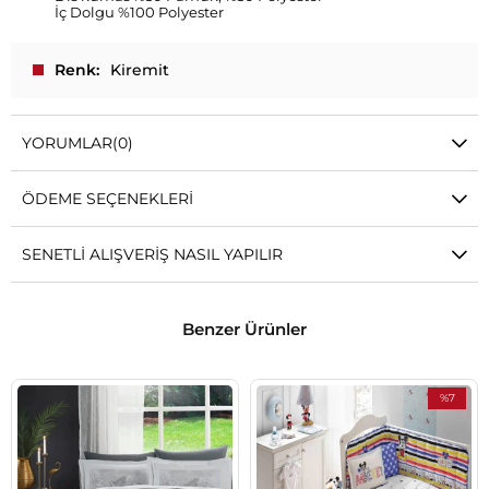
İç Dolgu %100 Polyester
Renk
Kiremit
YORUMLAR
(0)
ÖDEME SEÇENEKLERI
SENETLI ALIŞVERIŞ NASIL YAPILIR
Benzer Ürünler
%7
İndirim
%7İndirim