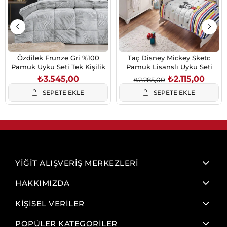
Özdilek Frunze Gri %100
Taç Disney Mickey Sketc
Pamuk Uyku Seti Tek Kişilik
Pamuk Lisanslı Uyku Seti
₺3.545,00
₺2.115,00
₺2.285,00
SEPETE EKLE
SEPETE EKLE
YİĞİT ALIŞVERİŞ MERKEZLERİ
HAKKIMIZDA
KİŞİSEL VERİLER
POPÜLER KATEGORİLER