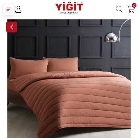
0
Üye Girişi
Üye Ol
Facebook İle Bağlan
Google İle Bağlan