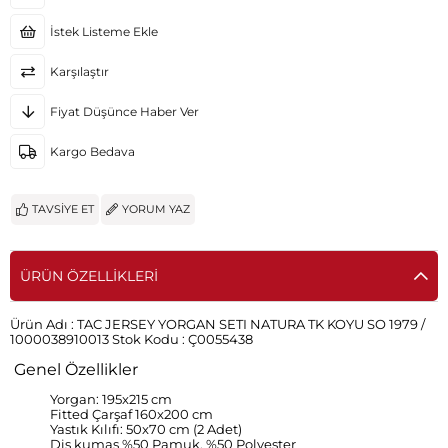
İstek Listeme Ekle
Karşılaştır
Fiyat Düşünce Haber Ver
Kargo Bedava
TAVSIYE ET
YORUM YAZ
ÜRÜN ÖZELLIKLERI
Ürün Adı :
TAC JERSEY YORGAN SETI NATURA TK KOYU SO 1979 /
1000038910013
Stok Kodu :
Ç0055438
Genel Özellikler
Yorgan: 195x215 cm
Fitted Çarşaf 160x200 cm
Yastık Kılıfı: 50x70 cm (2 Adet)
Dis kumas %50 Pamuk, %50 Polyester