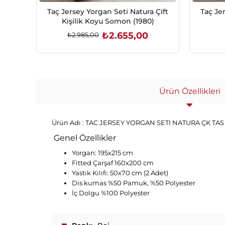
Taç Jersey Yorgan Seti Natura Çift
Taç Je
Kişilik Koyu Somon (1980)
₺2.655,00
₺2.985,00
SEPETE EKLE
Ürün Özellikleri
Ürün Adı :
TAC JERSEY YORGAN SETI NATURA ÇK TAS 
Genel Özellikler
Yorgan: 195x215 cm
Fitted Çarşaf 160x200 cm
Yastık Kılıfı: 50x70 cm (2 Adet)
Dis kumas %50 Pamuk, %50 Polyester
İç Dolgu %100 Polyester