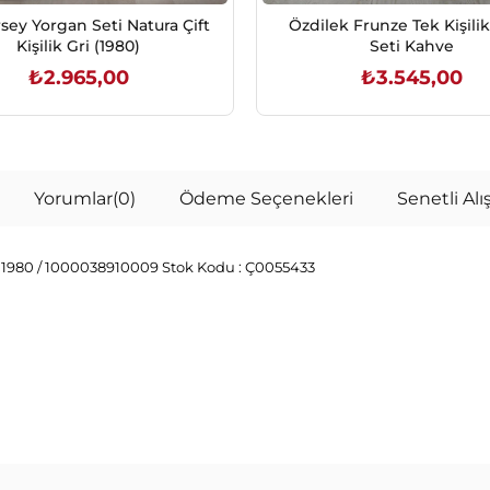
rsey Yorgan Seti Natura Çift
Özdilek Frunze Tek Kişili
Kişilik Gri (1980)
Seti Kahve
₺2.965,00
₺3.545,00
SEPETE EKLE
SEPETE EKLE
Yorumlar
(0)
Ödeme Seçenekleri
Senetli Alış
1980 / 1000038910009
Stok Kodu :
Ç0055433