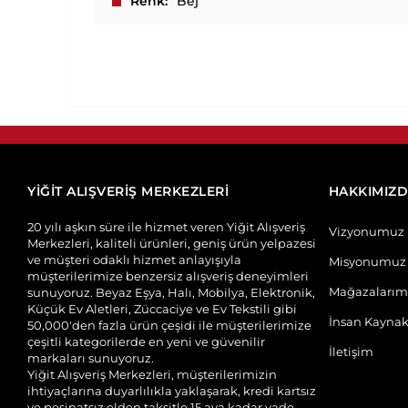
Renk
Bej
YİĞİT ALIŞVERİŞ MERKEZLERİ
HAKKIMIZ
20 yılı aşkın süre ile hizmet veren Yiğit Alışveriş
Vizyonumuz
Merkezleri, kaliteli ürünleri, geniş ürün yelpazesi
ve müşteri odaklı hizmet anlayışıyla
Misyonumuz
müşterilerimize benzersiz alışveriş deneyimleri
Mağazalarım
sunuyoruz. Beyaz Eşya, Halı, Mobilya, Elektronik,
Küçük Ev Aletleri, Züccaciye ve Ev Tekstili gibi
İnsan Kaynak
50,000'den fazla ürün çeşidi ile müşterilerimize
çeşitli kategorilerde en yeni ve güvenilir
İletişim
markaları sunuyoruz.
Yiğit Alışveriş Merkezleri, müşterilerimizin
ihtiyaçlarına duyarlılıkla yaklaşarak, kredi kartsız
ve peşinatsız elden taksitle 15 aya kadar vade