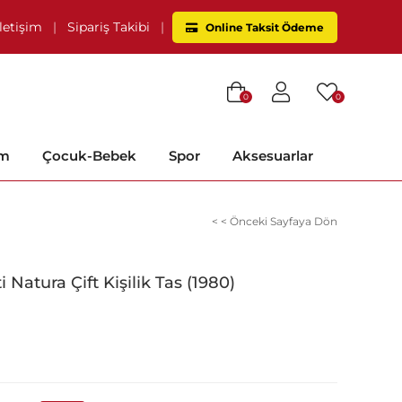
İletişim
|
Sipariş Takibi
|
Online Taksit Ödeme
0
0
im
Çocuk-Bebek
Spor
Aksesuarlar
< < Önceki Sayfaya Dön
 Natura Çift Kişilik Tas (1980)