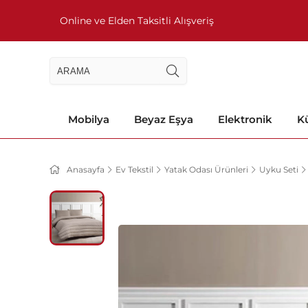
Online ve Elden Taksitli Alışveriş
Mobilya
Beyaz Eşya
Elektronik
Kü
Anasayfa
Ev Tekstil
Yatak Odası Ürünleri
Uyku Seti