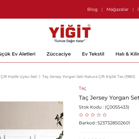
Blog
|
Mağazalar
|
çük Ev Aletleri
Züccaciye
Ev Tekstil
Halı & Kil
Çift Kişilik Uyku Seti
Taç Jersey Yorgan Seti Natura Çift Kişilik Tas (1980)
Taç
Taç Jersey Yorgan Seti
Stok Kodu
(Ç0055433)
Barkod
:
5237328502601