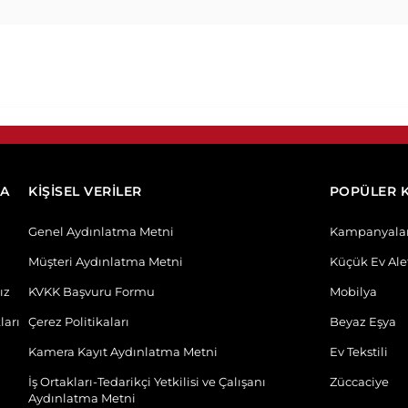
DA
KİŞİSEL VERİLER
POPÜLER 
Genel Aydınlatma Metni
Kampanyala
Müşteri Aydınlatma Metni
Küçük Ev Alet
ız
KVKK Başvuru Formu
Mobilya
ları
Çerez Politikaları
Beyaz Eşya
Kamera Kayıt Aydınlatma Metni
Ev Tekstili
İş Ortakları-Tedarikçi Yetkilisi ve Çalışanı
Züccaciye
Aydınlatma Metni