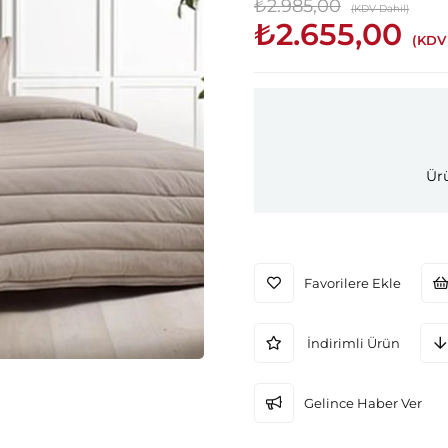
₺2.985,00
(KDV Dahil)
₺2.655,00
(KDV 
Ürü
Favorilere Ekle
İndirimli Ürün
Gelince Haber Ver