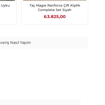
k Uyku
Taç Magie Ranforce Çift Kişilik
Eng
Complete Set Siyah
₺3.825,00
SEPETE EKLE
veriş Nasıl Yapılır