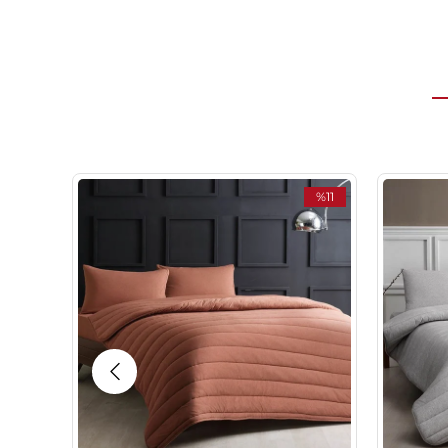
%11
İndirim
%11İndirim