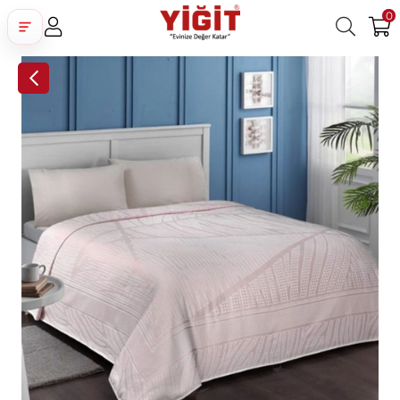
0
Üye Girişi
Üye Ol
Facebook İle Bağlan
Google İle Bağlan