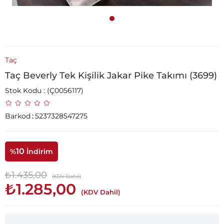
Taç
Taç Beverly Tek Kişilik Jakar Pike Takımı (3699)
Stok Kodu
(Ç0056117)
Barkod
:
5237328547275
10
%
İndirim
₺1.435,00
(KDV Dahil)
₺1.285,00
(KDV Dahil)