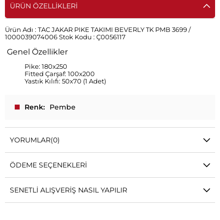
ÜRÜN ÖZELLIKLERI
Ürün Adı :
TAC JAKAR PIKE TAKIMI BEVERLY TK PMB 3699 /
1000039074006
Stok Kodu :
Ç0056117
Genel Özellikler
Pike: 180x250
Fitted Çarşaf: 100x200
Yastık Kılıfı: 50x70 (1 Adet)
Renk
Pembe
YORUMLAR
(0)
ÖDEME SEÇENEKLERI
SENETLI ALIŞVERIŞ NASIL YAPILIR