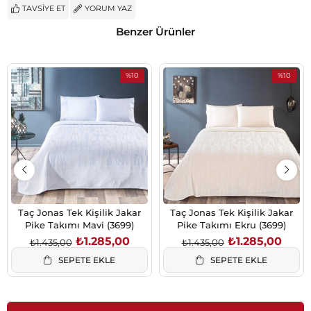
TAVSIYE ET
YORUM YAZ
Benzer Ürünler
%10
%10
İndirim
İndirim
%10İndirim
%10İndiri
Taç Jonas Tek Kişilik Jakar
Taç Jonas Tek Kişilik Jakar
Pike Takımı Mavi (3699)
Pike Takımı Ekru (3699)
₺1.285,00
₺1.285,00
₺1.435,00
₺1.435,00
SEPETE EKLE
SEPETE EKLE