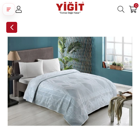
0
Üye Girişi
Üye Ol
Facebook İle Bağlan
Google İle Bağlan