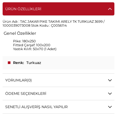
ÜRÜN ÖZELLIKLERI
Ürün Adı :
TAC JAKAR PIKE TAKIMI ARELY TK TURKUAZ 3699 /
1000039073008
Stok Kodu :
Ç0056114
Genel Özellikler
Pike: 180x250
Fitted Çarşaf: 100x200
Yastık Kılıfı: 50x70 (1 Adet)
Renk
Turkuaz
YORUMLAR
(0)
ÖDEME SEÇENEKLERI
SENETLI ALIŞVERIŞ NASIL YAPILIR