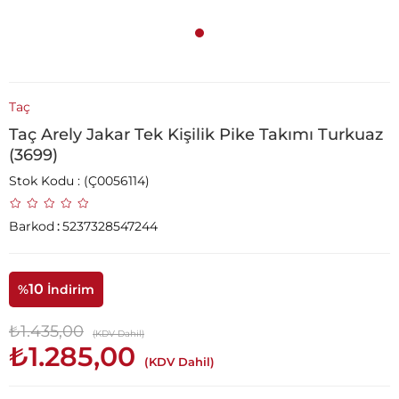
Taç
Taç Arely Jakar Tek Kişilik Pike Takımı Turkuaz
(3699)
Stok Kodu
(Ç0056114)
Barkod
:
5237328547244
10
%
İndirim
₺1.435,00
(KDV Dahil)
₺1.285,00
(KDV Dahil)