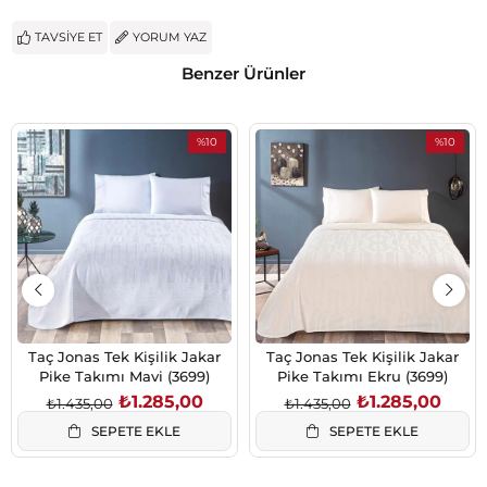
TAVSIYE ET
YORUM YAZ
Benzer Ürünler
%10
%10
İndirim
İndirim
%10İndirim
%10İndiri
Taç Jonas Tek Kişilik Jakar
Taç Jonas Tek Kişilik Jakar
Pike Takımı Mavi (3699)
Pike Takımı Ekru (3699)
₺1.285,00
₺1.285,00
₺1.435,00
₺1.435,00
SEPETE EKLE
SEPETE EKLE