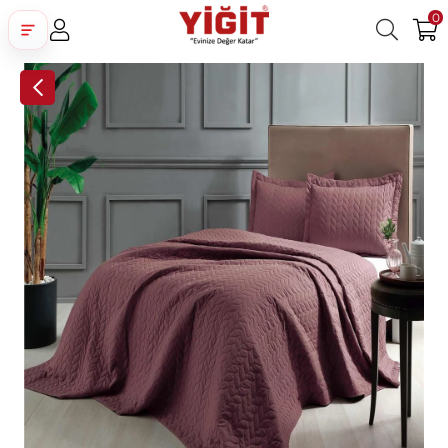
0
Üye Girişi
Üye Ol
Facebook İle Bağlan
Google İle Bağlan