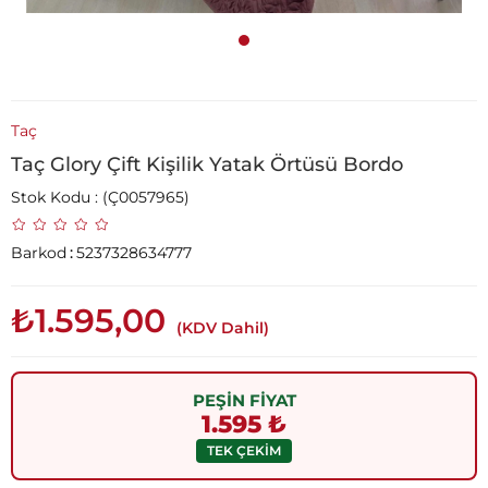
Taç
Taç Glory Çift Kişilik Yatak Örtüsü Bordo
Stok Kodu
(Ç0057965)
Barkod
:
5237328634777
₺1.595,00
(KDV Dahil)
PEŞİN FİYAT
1.595 ₺
TEK ÇEKİM