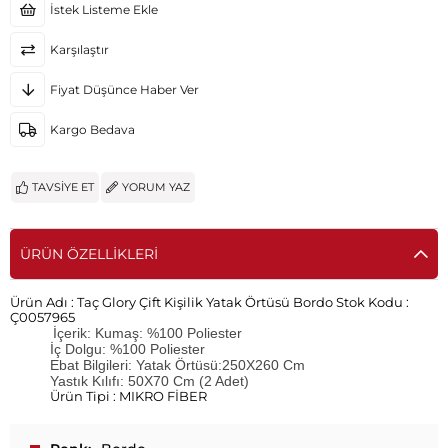
İstek Listeme Ekle
Karşılaştır
Fiyat Düşünce Haber Ver
Kargo Bedava
TAVSIYE ET
YORUM YAZ
ÜRÜN ÖZELLIKLERI
Ürün Adı :
Taç Glory Çift Kişilik Yatak Örtüsü Bordo
Stok Kodu :
Ç0057965
İçerik: Kumaş: %100 Poliester
İç Dolgu: %100 Poliester
Ebat Bilgileri: Yatak Örtüsü:250X260 Cm
Yastık Kılıfı: 50X70 Cm (2 Adet)
Ürün Tipi : MIKRO FİBER