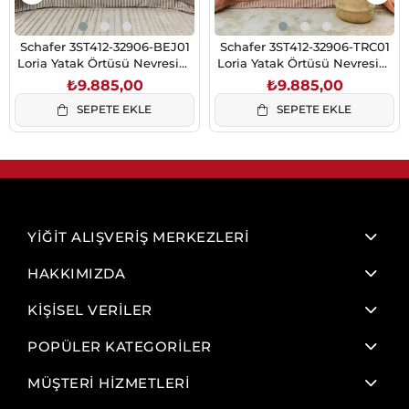
Schafer 3ST412-32906-BEJ01
Schafer 3ST412-32906-TRC01
Loria Yatak Örtüsü Nevresim
Loria Yatak Örtüsü Nevresim
Seti 7 Prç.-Bej
Seti 7 Prç.-Turuncu
₺9.885,00
₺9.885,00
SEPETE EKLE
SEPETE EKLE
YİĞİT ALIŞVERİŞ MERKEZLERİ
HAKKIMIZDA
KİŞİSEL VERİLER
POPÜLER KATEGORİLER
MÜŞTERİ HİZMETLERİ