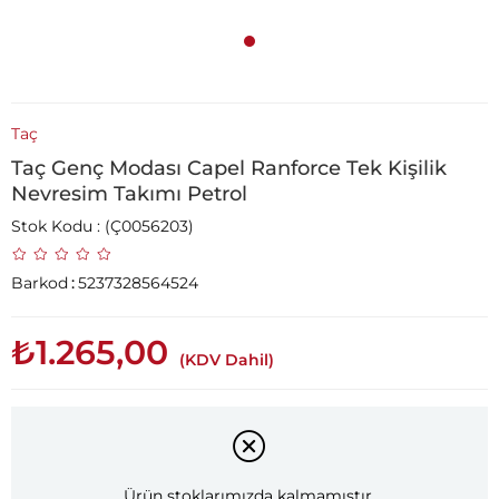
Taç
Taç Genç Modası Capel Ranforce Tek Kişilik
Nevresim Takımı Petrol
Stok Kodu
(Ç0056203)
Barkod
:
5237328564524
₺1.265,00
(KDV Dahil)
Ürün stoklarımızda kalmamıştır.