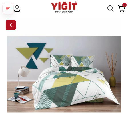
0
Üye Girişi
Üye Ol
Facebook İle Bağlan
Google İle Bağlan