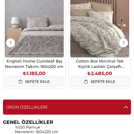
English Home Curioleaf Bej
Cotton Box Minimal Tek
Nevresim Takımı 160x220 cm
Kişilik Lastikli Çarşaflı
Nevresim Takımı Moil Bej
₺1.185,00
₺2.485,00
SEPETE EKLE
SEPETE EKLE
ÜRÜN ÖZELLIKLERI
GENEL ÖZELLİKLER
%100 Pamuk
Nevresim: 160x220 cm