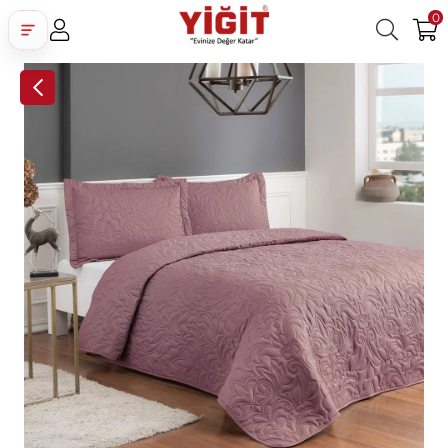
0
Üye Girişi
Üye Ol
Facebook İle Bağlan
Google İle Bağlan