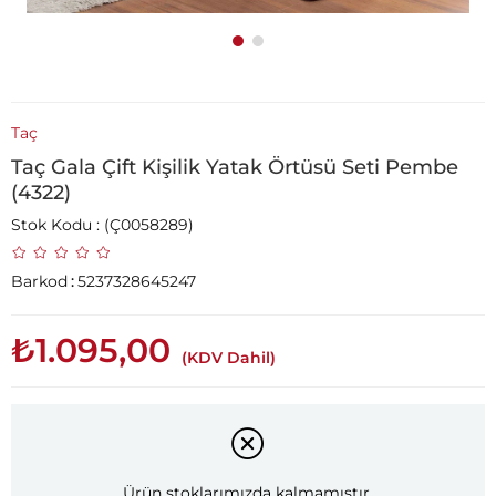
Taç
Taç Gala Çift Kişilik Yatak Örtüsü Seti Pembe
(4322)
Stok Kodu
(Ç0058289)
Barkod
:
5237328645247
₺1.095,00
(KDV Dahil)
Ürün stoklarımızda kalmamıştır.