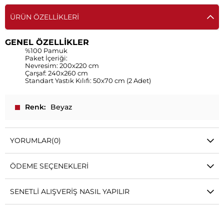
ÜRÜN ÖZELLIKLERI
GENEL ÖZELLİKLER
%100 Pamuk
Paket İçeriği:
Nevresim: 200x220 cm
Çarşaf: 240x260 cm
Standart Yastık Kılıfı: 50x70 cm (2 Adet)
Renk
Beyaz
YORUMLAR
(0)
ÖDEME SEÇENEKLERI
SENETLI ALIŞVERIŞ NASIL YAPILIR