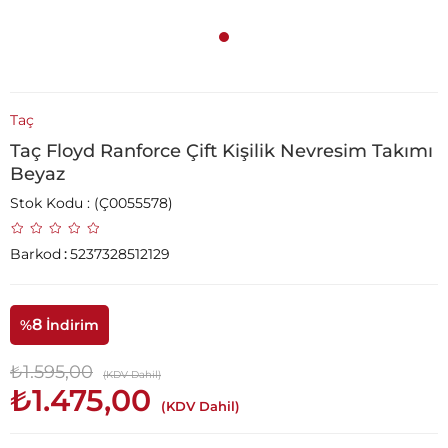
Taç
Taç Floyd Ranforce Çift Kişilik Nevresim Takımı
Beyaz
Stok Kodu
(Ç0055578)
Barkod
:
5237328512129
8
%
İndirim
₺1.595,00
(KDV Dahil)
₺1.475,00
(KDV Dahil)