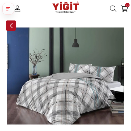
0
Üye Girişi
Üye Ol
Facebook İle Bağlan
Google İle Bağlan