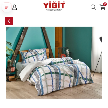
0
Üye Girişi
Üye Ol
Facebook İle Bağlan
Google İle Bağlan