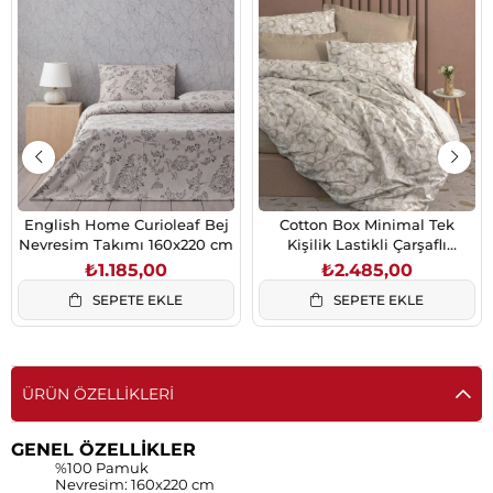
English Home Curioleaf Bej
Cotton Box Minimal Tek
Nevresim Takımı 160x220 cm
Kişilik Lastikli Çarşaflı
Nevresim Takımı Moil Bej
₺1.185,00
₺2.485,00
SEPETE EKLE
SEPETE EKLE
ÜRÜN ÖZELLIKLERI
GENEL ÖZELLİKLER
%100 Pamuk
Nevresim: 160x220 cm