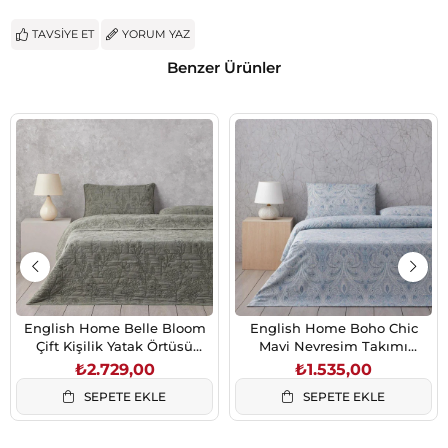
TAVSIYE ET
YORUM YAZ
Benzer Ürünler
English Home Belle Bloom
English Home Boho Chic
Çift Kişilik Yatak Örtüsü
Mavi Nevresim Takımı
Takımı 200x220 cm Yeşil
200x220 cm Çift Kişilik
₺2.729,00
₺1.535,00
SEPETE EKLE
SEPETE EKLE