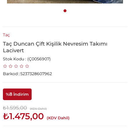
Taç
Taç Duncan Çift Kişilik Nevresim Takımı
Lacivert
Stok Kodu
(Ç0056907)
Barkod
:
5237328607962
8
%
İndirim
₺1.595,00
(KDV Dahil)
₺1.475,00
(KDV Dahil)