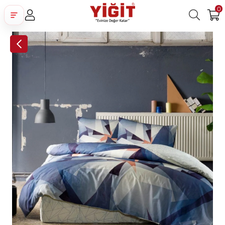
0
Üye Girişi
Üye Ol
Facebook İle Bağlan
Google İle Bağlan