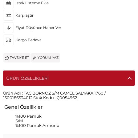
İstek Listeme Ekle
Karşılaştır
Fiyat Düşünce Haber Ver
Kargo Bedava
TAVSIYE ET
YORUM YAZ
ÜRÜN ÖZELLIKLERI
Ürün Adı :
TAC BORNOZ S/M CAMEL SALYAKA 1760 /
1500186534012
Stok Kodu :
Ç0054962
Genel Özellikler
%100 Pamuk
S/M
%100 Pamuk Armurlu