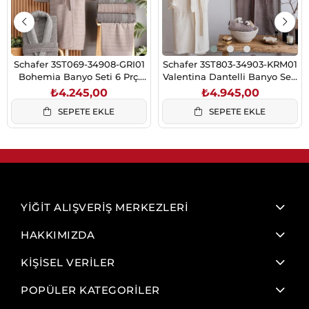
Schafer 3ST069-34908-GRI01
Schafer 3ST803-34903-KRM01
Bohemia Banyo Seti 6 Prç.
Valentina Dantelli Banyo Seti
Gri/Pudra
9 Prç. Krem/Bej
₺4.245,00
₺4.945,00
SEPETE EKLE
SEPETE EKLE
YİĞİT ALIŞVERİŞ MERKEZLERİ
HAKKIMIZDA
KİŞİSEL VERİLER
POPÜLER KATEGORİLER