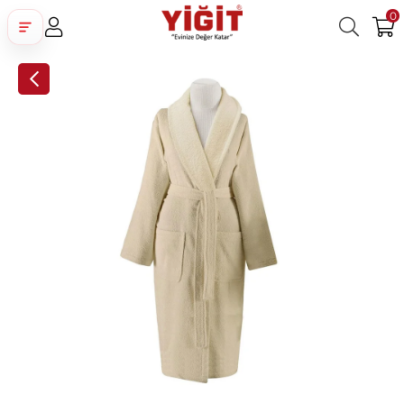
0
Üye Girişi
Üye Ol
Facebook İle Bağlan
Google İle Bağlan