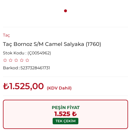
Taç
Taç Bornoz S/M Camel Salyaka (1760)
Stok Kodu
(Ç0054962)
Barkod
:
5237328461731
₺1.525,00
(KDV Dahil)
PEŞİN FİYAT
1.525 ₺
TEK ÇEKİM