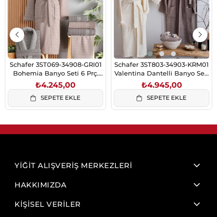
Schafer 3ST069-34908-GRI01
Schafer 3ST803-34903-KRM01
Bohemia Banyo Seti 6 Prç.
Valentina Dantelli Banyo Seti
Gri/Pudra
9 Prç. Krem/Bej
₺4.245,00
₺4.945,00
SEPETE EKLE
SEPETE EKLE
YİĞİT ALIŞVERİŞ MERKEZLERİ
HAKKIMIZDA
KİŞİSEL VERİLER