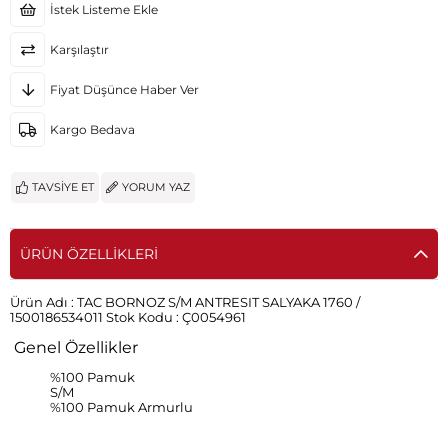
İstek Listeme Ekle
Karşılaştır
Fiyat Düşünce Haber Ver
Kargo Bedava
TAVSIYE ET
YORUM YAZ
ÜRÜN ÖZELLIKLERI
Ürün Adı :
TAC BORNOZ S/M ANTRESIT SALYAKA 1760 /
1500186534011
Stok Kodu :
Ç0054961
Genel Özellikler
%100 Pamuk
S/M
%100 Pamuk Armurlu