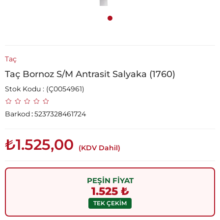
Taç
Taç Bornoz S/M Antrasit Salyaka (1760)
Stok Kodu
(Ç0054961)
Barkod
:
5237328461724
₺1.525,00
(KDV Dahil)
PEŞİN FİYAT
1.525 ₺
TEK ÇEKİM