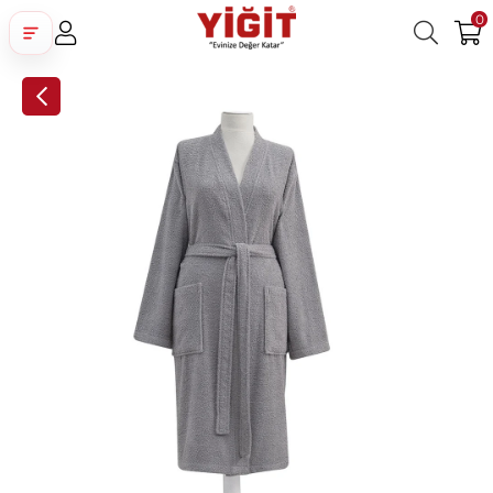
0
Üye Girişi
Üye Ol
Facebook İle Bağlan
Google İle Bağlan