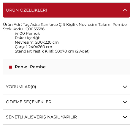
ÜRÜN ÖZELLIKLERI
Ürün Adı :
Taç Astra Ranforce Çift Kişilik Nevresim Takımı Pembe
Stok Kodu :
Ç0055586
%100 Pamuk
Paket İçeriği:
Nevresim: 200x220 cm
Çarşaf: 240x260 cm
Standart Yastık Kılıfı: 50x70 cm (2 Adet)
Renk
Pembe
YORUMLAR
(0)
ÖDEME SEÇENEKLERI
SENETLI ALIŞVERIŞ NASIL YAPILIR