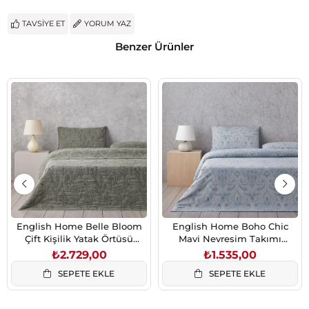
TAVSIYE ET
YORUM YAZ
Benzer Ürünler
English Home Belle Bloom
English Home Boho Chic
Çift Kişilik Yatak Örtüsü
Mavi Nevresim Takımı
Takımı 200x220 cm Yeşil
200x220 cm Çift Kişilik
₺2.729,00
₺1.535,00
SEPETE EKLE
SEPETE EKLE