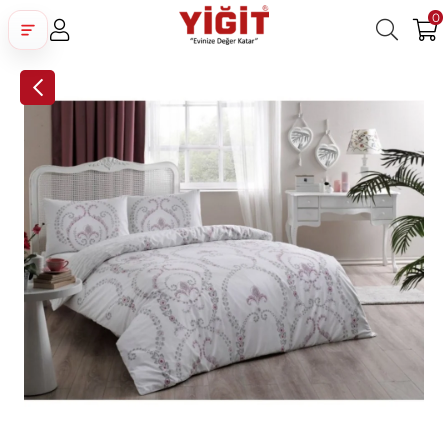
0
Üye Girişi
Üye Ol
Facebook İle Bağlan
Google İle Bağlan