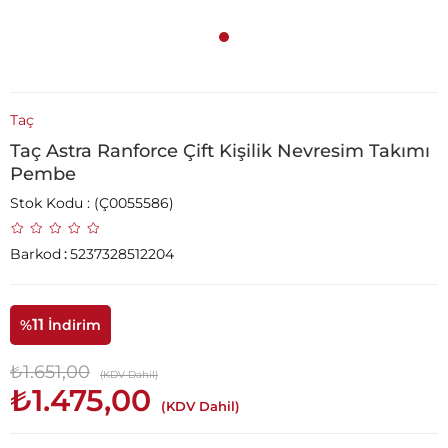
Taç
Taç Astra Ranforce Çift Kişilik Nevresim Takımı
Pembe
Stok Kodu
(Ç0055586)
Barkod
:
5237328512204
11
%
İndirim
₺1.651,00
(KDV Dahil)
₺1.475,00
(KDV Dahil)