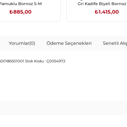
Pamuklu Bornoz S-M
₺885,00
₺1.415,00
SEPETE EKLE
SEPETE EKLE
Yorumlar
(0)
Ödeme Seçenekleri
Senetli Alış
1500186501001
Stok Kodu :
Ç0054972