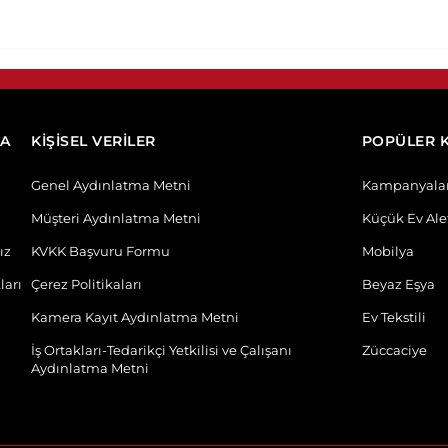
DA
KİŞİSEL VERİLER
POPÜLER 
Genel Aydınlatma Metni
Kampanyala
Müşteri Aydınlatma Metni
Küçük Ev Alet
ız
KVKK Başvuru Formu
Mobilya
ları
Çerez Politikaları
Beyaz Eşya
Kamera Kayıt Aydınlatma Metni
Ev Tekstili
İş Ortakları-Tedarikçi Yetkilisi ve Çalışanı
Züccaciye
Aydınlatma Metni