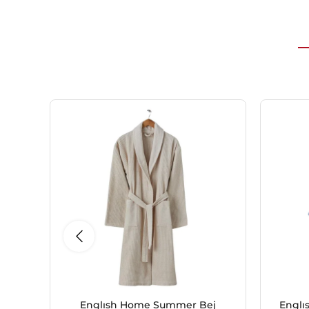
Englısh Home Summer Bej
Englı