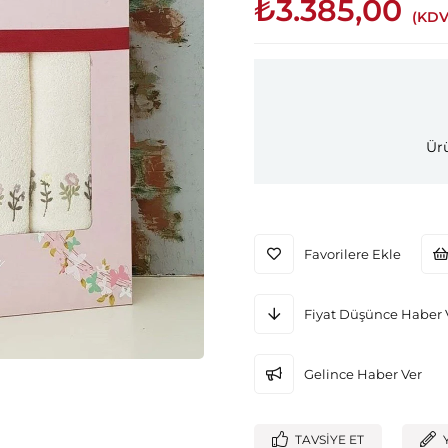
₺3.385,00
(KDV
Ürü
Favorilere Ekle
Fiyat Düşünce Haber 
Gelince Haber Ver
TAVSIYE ET