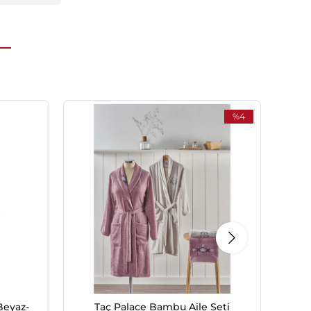
%4
İndirim
%4İndirim
eyaz-
Taç Palace Bambu Aile Seti
Ta