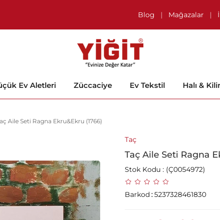
Blog
|
Mağazalar
|
çük Ev Aletleri
Züccaciye
Ev Tekstil
Halı & Kil
aç Aile Seti Ragna Ekru&Ekru (1766)
Taç
Taç Aile Seti Ragna E
Stok Kodu
(Ç0054972)
Barkod
:
5237328461830