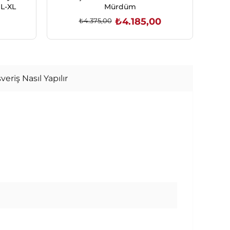
Gri Kadife Biyeli Bornoz L-XL
Mürdüm
₺4.185,00
₺4.375,00
SEPETE EKLE
veriş Nasıl Yapılır