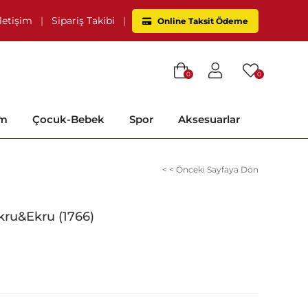
İletişim
|
Sipariş Takibi
|
Online Taksit Ödeme
0
0
im
Çocuk-Bebek
Spor
Aksesuarlar
< < Önceki Sayfaya Dön
kru&Ekru (1766)