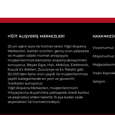
YİĞİT ALIŞVERİŞ MERKEZLERİ
HAKKIMIZ
20 yılı aşkın süre ile hizmet veren Yiğit Alışveriş
Vizyonumuz
Merkezleri, kaliteli ürünleri, geniş ürün yelpazesi
ve müşteri odaklı hizmet anlayışıyla
Misyonumuz
müşterilerimize benzersiz alışveriş deneyimleri
Mağazalarım
sunuyoruz. Beyaz Eşya, Halı, Mobilya, Elektronik,
Küçük Ev Aletleri, Züccaciye ve Ev Tekstili gibi
İnsan Kaynak
50,000'den fazla ürün çeşidi ile müşterilerimize
çeşitli kategorilerde en yeni ve güvenilir
İletişim
markaları sunuyoruz.
Yiğit Alışveriş Merkezleri, müşterilerimizin
ihtiyaçlarına duyarlılıkla yaklaşarak, kredi kartsız
ve peşinatsız elden taksitle 15 aya kadar vade
seçenekleri ile hizmetinizdeyiz.