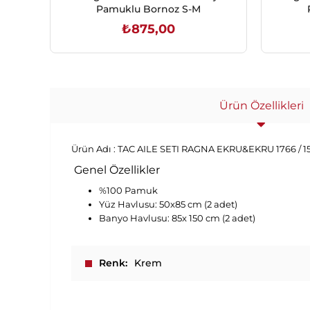
Pamuklu Bornoz S-M
₺875,00
SEPETE EKLE
Ürün Özellikleri
Ürün Adı :
TAC AILE SETI RAGNA EKRU&EKRU 1766 / 
Genel Özellikler
%100 Pamuk
Yüz Havlusu: 50x85 cm (2 adet)
Banyo Havlusu: 85x 150 cm (2 adet)
Renk
Krem